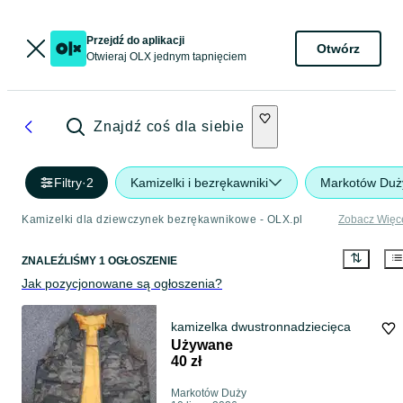
Przejdź do aplikacji
Otwórz
Otwieraj OLX jednym tapnięciem
Znajdź coś dla siebie
Filtry
·
2
Kamizelki i bezrękawniki
Markotów Duż
Kamizelki dla dziewczynek bezrękawnikowe - OLX.pl
Zobacz Więc
ZNALEŹLIŚMY 1 OGŁOSZENIE
Jak pozycjonowane są ogłoszenia?
kamizelka dwustronnadziecięca
Używane
40 zł
Markotów Duży