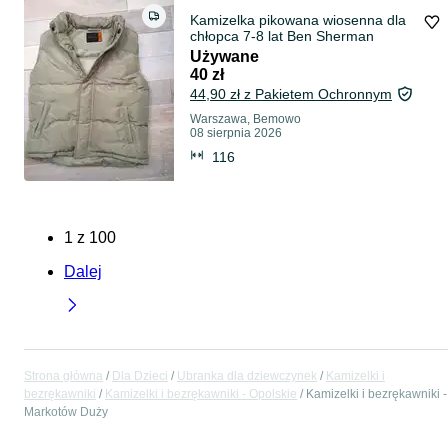
Kamizelka pikowana wiosenna dla
chłopca 7-8 lat Ben Sherman
Używane
40 zł
44,90 zł z Pakietem Ochronnym
Warszawa, Bemowo
08 sierpnia 2026
116
1
z
100
Dalej
Strona główna
Dla Dzieci
Ubranka dla dziewczynek
Kamizelki i
bezrękawniki
Kamizelki i bezrękawniki - Opolskie
Kamizelki i bezrękawniki -
Markotów Duży