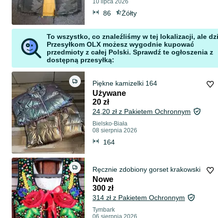
10 lipca 2026
86
Żółty
To wszystko, co znaleźliśmy w tej lokalizacji, ale dz
Przesyłkom OLX możesz wygodnie kupować
przedmioty z całej Polski. Sprawdź te ogłoszenia z
dostępną przesyłką:
Piękne kamizelki 164
Używane
20 zł
24,20 zł z Pakietem Ochronnym
Bielsko-Biała
08 sierpnia 2026
164
Ręcznie zdobiony gorset krakowski
Nowe
300 zł
314 zł z Pakietem Ochronnym
Tymbark
06 sierpnia 2026