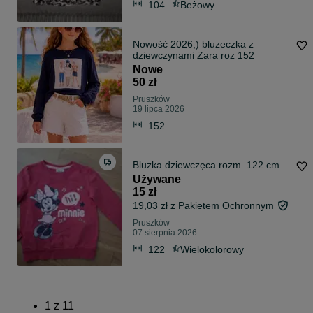
104
Beżowy
Nowość 2026;) bluzeczka z
dziewczynami Zara roz 152
Nowe
50 zł
Pruszków
19 lipca 2026
152
Bluzka dziewczęca rozm. 122 cm
Używane
15 zł
19,03 zł z Pakietem Ochronnym
Pruszków
07 sierpnia 2026
122
Wielokolorowy
1
z
11