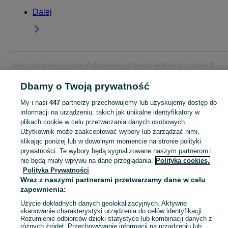
Dalej
Strona główna
Dla Dzieci
Ubranka dla dziewczynek
Bluzki i koszulki
Koszulki z długim rękawem
Koszulki z długim rękawem - Mazowieckie
Koszulki z długim rękawem - Pruszków
Dbamy o Twoją prywatność
My i nasi
447
partnerzy przechowujemy lub uzyskujemy dostęp do
KATEGORIA
informacji na urządzeniu, takich jak unikalne identyfikatory w
plikach cookie w celu przetwarzania danych osobowych.
Użytkownik może zaakceptować wybory lub zarządzać nimi,
garnitur dla dziewczynki
,
spodnie dzwony dla dziewczynki
,
strój gimnastyczny
Zobacz Więc
klikając poniżej lub w dowolnym momencie na stronie polityki
prywatności. Te wybory będą sygnalizowane naszym partnerom i
Mapa kategorii
nie będą miały wpływu na dane przeglądania.
Polityka cookies,
Polityka Prywatności
Mapa miejscowości
Wraz z naszymi partnerami przetwarzamy dane w celu
Mapa ministron
zapewnienia:
Popularne wyszukiwania
Użycie dokładnych danych geolokalizacyjnych. Aktywne
skanowanie charakterystyki urządzenia do celów identyfikacji.
Rozumienie odbiorców dzięki statystyce lub kombinacji danych z
różnych źródeł. Przechowywanie informacji na urządzeniu lub