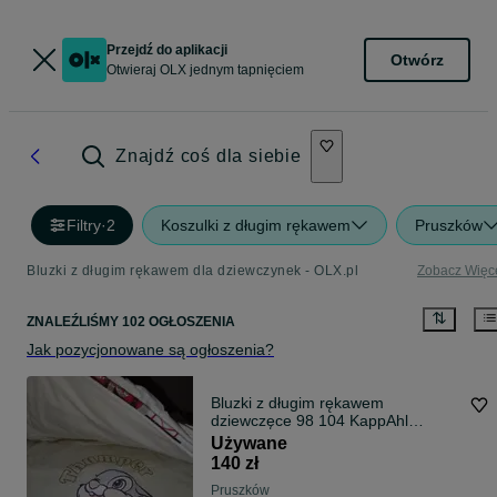
Przejdź do aplikacji
Otwórz
Otwieraj OLX jednym tapnięciem
Znajdź coś dla siebie
Filtry
·
2
Koszulki z długim rękawem
Pruszków
Bluzki z długim rękawem dla dziewczynek - OLX.pl
Zobacz Więc
ZNALEŹLIŚMY 102 OGŁOSZENIA
Jak pozycjonowane są ogłoszenia?
Bluzki z długim rękawem
dziewczęce 98 104 KappAhl
jednolite
Używane
140 zł
Pruszków