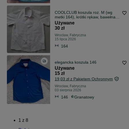
COOLCLUB koszula roz. M (wg
metki 164), krótki rękaw, bawełna,
biała
Używane
30 zł
Wrocław, Fabryczna
15 lipca 2026
164
elegancka koszula 146
Używane
15 zł
19,03 zł z Pakietem Ochronnym
Wrocław, Fabryczna
03 sierpnia 2026
146
Granatowy
1
z
8