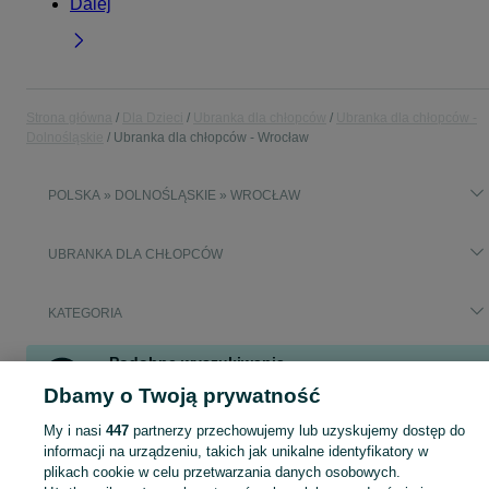
Dalej
Strona główna
Dla Dzieci
Ubranka dla chłopców
Ubranka dla chłopców -
Dolnośląskie
Ubranka dla chłopców - Wrocław
POLSKA » DOLNOŚLĄSKIE » WROCŁAW
UBRANKA DLA CHŁOPCÓW
KATEGORIA
Podobne wyszukiwania
koszula biała 164
w
Koszule
Dbamy o Twoją prywatność
koszula biała 164
w
Komplety
My i nasi
447
partnerzy przechowujemy lub uzyskujemy dostęp do
koszula biała 164
w
Dla Dzieci
informacji na urządzeniu, takich jak unikalne identyfikatory w
plikach cookie w celu przetwarzania danych osobowych.