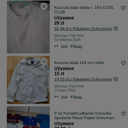
Koszula biała stójka r. 164 COOL
CLUB
Używane
28 zł
32,48 zł z Pakietem Ochronnym
Wrocław, Psie Pole
02 sierpnia 2026
164
Biały
Koszula biala 164 tom tailor
Używane
15 zł
19,03 zł z Pakietem Ochronnym
Wrocław, Psie Pole
13 lipca 2026
164
Biały
9 Sz Komplet piłkarski Koszulka
Spodenki Messi Piątek Griezmann
Brazil
Używane