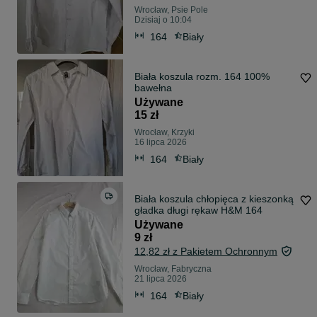
Wrocław, Psie Pole
Dzisiaj o 10:04
164
Biały
Biała koszula rozm. 164 100%
bawełna
Używane
15 zł
Wrocław, Krzyki
16 lipca 2026
164
Biały
Biała koszula chłopięca z kieszonką
gładka długi rękaw H&M 164
Używane
9 zł
12,82 zł z Pakietem Ochronnym
Wrocław, Fabryczna
21 lipca 2026
164
Biały