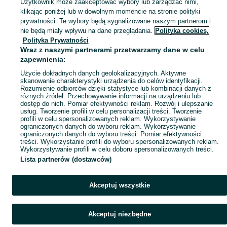
Użytkownik może zaakceptować wybory lub zarządzać nimi,
koszula biała 164 w miejscowości Wrocław? Odkryj modne ubranka dla chłopców na OLX. Sprawdź kategorię Dla Dzieci!
Zobacz Więc
klikając poniżej lub w dowolnym momencie na stronie polityki
prywatności. Te wybory będą sygnalizowane naszym partnerom i
Mapa kategorii
nie będą miały wpływu na dane przeglądania.
Polityka cookies,
Mapa miejscowości
Polityka Prywatności
Wraz z naszymi partnerami przetwarzamy dane w celu
Mapa ministron
zapewnienia:
Popularne wyszukiwania
Użycie dokładnych danych geolokalizacyjnych. Aktywne
skanowanie charakterystyki urządzenia do celów identyfikacji.
Rozumienie odbiorców dzięki statystyce lub kombinacji danych z
różnych źródeł. Przechowywanie informacji na urządzeniu lub
dostęp do nich. Pomiar efektywności reklam. Rozwój i ulepszanie
usług. Tworzenie profili w celu personalizacji treści. Tworzenie
profili w celu spersonalizowanych reklam. Wykorzystywanie
ograniczonych danych do wyboru reklam. Wykorzystywanie
ograniczonych danych do wyboru treści. Pomiar efektywności
treści. Wykorzystanie profili do wyboru spersonalizowanych reklam.
Wykorzystywanie profili w celu doboru spersonalizowanych treści.
Lista partnerów (dostawców)
Akceptuj wszystkie
Akceptuj niezbędne