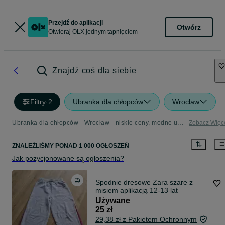
Przejdź do aplikacji
Otwórz
Otwieraj OLX jednym tapnięciem
Znajdź coś dla siebie
Filtry
·
2
Ubranka dla chłopców
Wrocław
Ubranka dla chłopców - Wrocław - niskie ceny, modne ubranka w kategorii Dla Dzieci
Zobacz Więc
ZNALEŹLIŚMY
PONAD
1 000 OGŁOSZEŃ
Jak pozycjonowane są ogłoszenia?
Spodnie dresowe Zara szare z
misiem aplikacją 12-13 lat
Używane
25 zł
29,38 zł z Pakietem Ochronnym