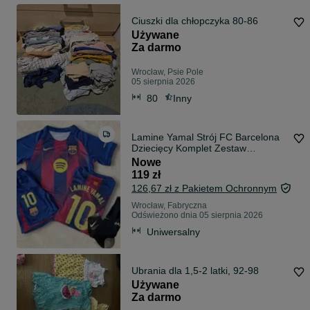
Ciuszki dla chłopczyka 80-86
Używane
Za darmo
Wrocław, Psie Pole
05 sierpnia 2026
80
Inny
Lamine Yamal Strój FC Barcelona
Dziecięcy Komplet Zestaw
Koszulka spodenki getry
Nowe
119 zł
126,67 zł z Pakietem Ochronnym
Wrocław, Fabryczna
Odświeżono dnia 05 sierpnia 2026
Uniwersalny
Ubrania dla 1,5-2 latki, 92-98
Używane
Za darmo