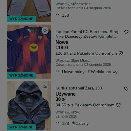
Wrocław, Śródmieście
Odświeżono dnia 04 sierpnia 2026
158
WYRÓŻNIONE
Lamine Yamal FC Barcelona Strój
Nike Dziecięcy Zestaw Komplet
Duży Wybór
Nowe
119 zł
126,67 zł z Pakietem Ochronnym
Wrocław, Stare Miasto
Odświeżono dnia 03 sierpnia 2026
Uniwersalny
Wielokolorowy
WYRÓŻNIONE
Kurtka softshell Zara 130
Używane
30 zł
34,55 zł z Pakietem Ochronnym
Wrocław, Krzyki
31 lipca 2026
128
Czarny
WYRÓŻNIONE