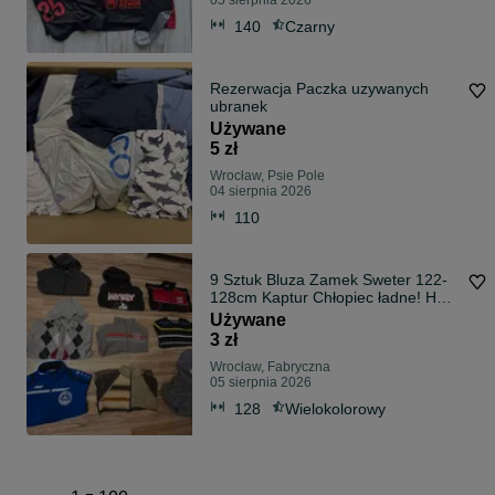
05 sierpnia 2026
140
Czarny
Rezerwacja Paczka uzywanych
ubranek
Używane
5 zł
Wrocław, Psie Pole
04 sierpnia 2026
110
9 Sztuk Bluza Zamek Sweter 122-
128cm Kaptur Chłopiec ładne! H&M
Tanio
Używane
3 zł
Wrocław, Fabryczna
05 sierpnia 2026
128
Wielokolorowy