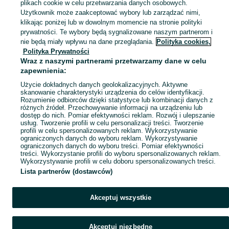
Odkryj modne ubranka dla chłopców na OLX - Wrocław i okolice. Znajdź odzież chłopięcą w różnych rozmiarach. Sprawdź kategorię Dla Dzieci!
Zobacz Więc
plikach cookie w celu przetwarzania danych osobowych.
Użytkownik może zaakceptować wybory lub zarządzać nimi,
klikając poniżej lub w dowolnym momencie na stronie polityki
Mapa kategorii
prywatności. Te wybory będą sygnalizowane naszym partnerom i
Mapa miejscowości
nie będą miały wpływu na dane przeglądania.
Polityka cookies,
Mapa ministron
Polityka Prywatności
Wraz z naszymi partnerami przetwarzamy dane w celu
Popularne wyszukiwania
zapewnienia:
Użycie dokładnych danych geolokalizacyjnych. Aktywne
skanowanie charakterystyki urządzenia do celów identyfikacji.
Rozumienie odbiorców dzięki statystyce lub kombinacji danych z
różnych źródeł. Przechowywanie informacji na urządzeniu lub
dostęp do nich. Pomiar efektywności reklam. Rozwój i ulepszanie
usług. Tworzenie profili w celu personalizacji treści. Tworzenie
profili w celu spersonalizowanych reklam. Wykorzystywanie
ograniczonych danych do wyboru reklam. Wykorzystywanie
ograniczonych danych do wyboru treści. Pomiar efektywności
treści. Wykorzystanie profili do wyboru spersonalizowanych reklam.
Wykorzystywanie profili w celu doboru spersonalizowanych treści.
Lista partnerów (dostawców)
Akceptuj wszystkie
Akceptuj niezbędne