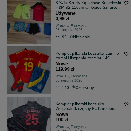
6 Sztu Szorty Kąpielowe Kąpielówki
H&M 92-110cm Chłopiec Sznurek
Niebieski
Używane
4,99 zł
Wrocław, Fabryczna
05 sierpnia 2026
92
Niebieski
Komplet piłkarski koszulka Lamine
Yamal Hiszpania rozmiar 140
Nowe
119,99 zł
Wrocław, Fabryczna
05 sierpnia 2026
140
Czerwony
Komplet piłkarski koszulka
Wojciech Szczęsny Fc Barcelona
rozmiar 140
Nowe
100 zł
Wrocław, Fabryczna