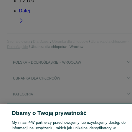
1
z
100
Dalej
Strona główna
Dla Dzieci
Ubranka dla chłopców
Ubranka dla chłopców -
Dolnośląskie
Ubranka dla chłopców - Wrocław
POLSKA » DOLNOŚLĄSKIE » WROCŁAW
UBRANKA DLA CHŁOPCÓW
KATEGORIA
Popularne wyszukiwania
Dbamy o Twoją prywatność
ikea meble wroclaw
My i nasi
447
partnerzy przechowujemy lub uzyskujemy dostęp do
informacji na urządzeniu, takich jak unikalne identyfikatory w