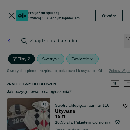
Przejdź do aplikacji
Otwórz
Otwieraj OLX jednym tapnięciem
Znajdź coś dla siebie
Filtry
·
2
Swetry
Zawiercie
Swetry chłopięce - rozpinane, polarowe i klasyczne - OLX.pl
Zobacz Więc
ZNALEŹLIŚMY 18 OGŁOSZEŃ
Jak pozycjonowane są ogłoszenia?
Swetry chłopięce rozmiar 116
Używane
15 zł
18,53 zł z Pakietem Ochronnym
Zawiercie, Argentyna