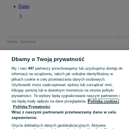
Dalej
Strona główna
Dla Dzieci
Ubranka dla chłopców
Swetry
Swetry - Śląskie
Swetry - Zawiercie
POLSKA » ŚLĄSKIE » ZAWIERCIE
Dbamy o Twoją prywatność
My i nasi
447
partnerzy przechowujemy lub uzyskujemy dostęp do
KATEGORIA
informacji na urządzeniu, takich jak unikalne identyfikatory w
plikach cookie w celu przetwarzania danych osobowych.
Użytkownik może zaakceptować wybory lub zarządzać nimi,
ubranko do chrztu dla chłopca
,
ubranka na roczek dla chłopca
Zobacz Więc
klikając poniżej lub w dowolnym momencie na stronie polityki
prywatności. Te wybory będą sygnalizowane naszym partnerom i
Mapa kategorii
nie będą miały wpływu na dane przeglądania.
Polityka cookies,
Polityka Prywatności
Mapa miejscowości
Wraz z naszymi partnerami przetwarzamy dane w celu
Mapa ministron
zapewnienia:
Popularne wyszukiwania
Użycie dokładnych danych geolokalizacyjnych. Aktywne