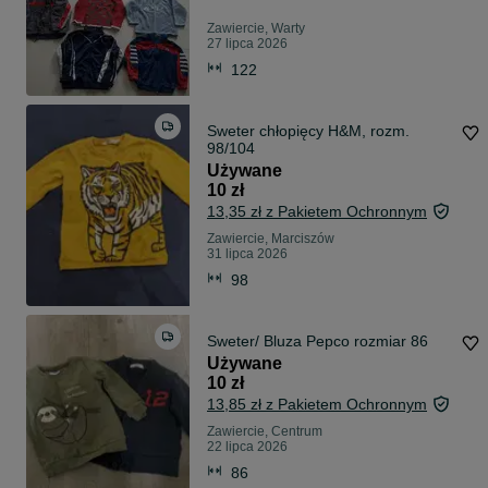
Zawiercie, Warty
27 lipca 2026
122
Sweter chłopięcy H&M, rozm.
98/104
Używane
10 zł
13,35 zł z Pakietem Ochronnym
Zawiercie, Marciszów
31 lipca 2026
98
Sweter/ Bluza Pepco rozmiar 86
Używane
10 zł
13,85 zł z Pakietem Ochronnym
Zawiercie, Centrum
22 lipca 2026
86