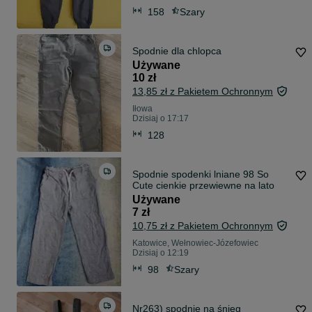
158
Szary
Spodnie dla chlopca
Używane
10 zł
13,85 zł z Pakietem Ochronnym
Iłowa
Dzisiaj o 17:17
128
Spodnie spodenki lniane 98 So
Cute cienkie przewiewne na lato
Używane
7 zł
10,75 zł z Pakietem Ochronnym
Katowice, Wełnowiec-Józefowiec
Dzisiaj o 12:19
98
Szary
Nr263) spodnie na śnieg