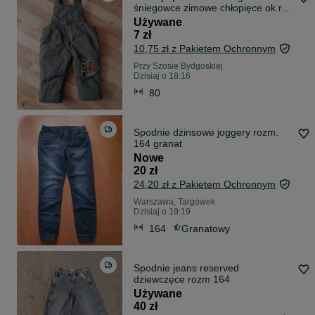
śniegowce zimowe chłopięce ok rok
80
Używane
7 zł
10,75 zł z Pakietem Ochronnym
Przy Szosie Bydgoskiej
Dzisiaj o 18:16
80
Spodnie dżinsowe joggery rozm.
164 granat
Nowe
20 zł
24,20 zł z Pakietem Ochronnym
Warszawa, Targówek
Dzisiaj o 19:19
164
Granatowy
Spodnie jeans reserved
dziewczęce rozm 164
Używane
40 zł