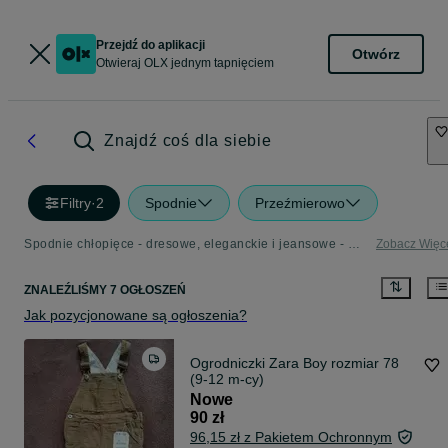
Przejdź do aplikacji
Otwórz
Otwieraj OLX jednym tapnięciem
Znajdź coś dla siebie
Filtry
·
2
Spodnie
Przeźmierowo
Spodnie chłopięce - dresowe, eleganckie i jeansowe - OLX.pl
Zobacz Więc
ZNALEŹLIŚMY 7 OGŁOSZEŃ
Jak pozycjonowane są ogłoszenia?
Ogrodniczki Zara Boy rozmiar 78
(9-12 m-cy)
Nowe
90 zł
96,15 zł z Pakietem Ochronnym