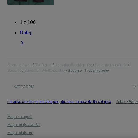
1
z
100
Dalej
Strona główna
Dla Dzieci
Ubranka dla chłopców
Spodnie i spodenki
Spodnie
Spodnie - Wielkopolskie
Spodnie - Przeźmierowo
KATEGORIA
ubranko do chrztu dla chłopca
,
ubranka na roczek dla chłopca
Zobacz Więc
Mapa kategorii
Mapa miejscowości
Mapa ministron