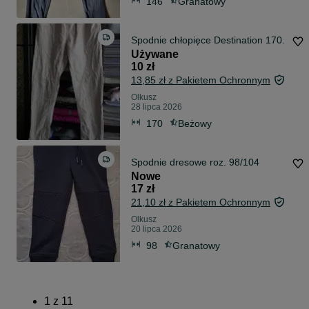
146
Granatowy
Spodnie chłopięce Destination 170.
Używane
10 zł
13,85 zł z Pakietem Ochronnym
Olkusz
28 lipca 2026
170
Beżowy
Spodnie dresowe roz. 98/104
Nowe
17 zł
21,10 zł z Pakietem Ochronnym
Olkusz
20 lipca 2026
98
Granatowy
1
z
11