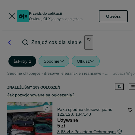
Przejdź do aplikacji
Otwórz
Otwieraj OLX jednym tapnięciem
Znajdź coś dla siebie
Filtry
·
2
Spodnie
Olkusz
Spodnie chłopięce - dresowe, eleganckie i jeansowe - OLX.pl
Zobacz Więc
ZNALEŹLIŚMY 109 OGŁOSZEŃ
Jak pozycjonowane są ogłoszenia?
Paka spodnie dresowe jeans
122/128, 134/140
Używane
5 zł
8,68 zł z Pakietem Ochronnym