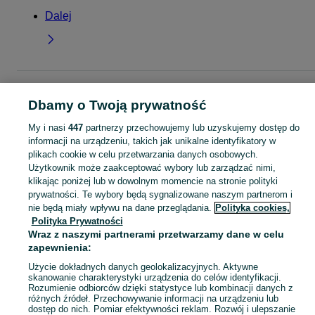
Dalej
Strona główna
Dla Dzieci
Ubranka dla chłopców
Spodnie i spodenki
Spodnie
Spodnie - Małopolskie
Spodnie - Olkusz
Dbamy o Twoją prywatność
My i nasi
447
partnerzy przechowujemy lub uzyskujemy dostęp do
KATEGORIA
informacji na urządzeniu, takich jak unikalne identyfikatory w
plikach cookie w celu przetwarzania danych osobowych.
Użytkownik może zaakceptować wybory lub zarządzać nimi,
ubranko do chrztu dla chłopca
,
ubranka na roczek dla chłopca
Zobacz Więc
klikając poniżej lub w dowolnym momencie na stronie polityki
prywatności. Te wybory będą sygnalizowane naszym partnerom i
nie będą miały wpływu na dane przeglądania.
Polityka cookies,
Mapa kategorii
Polityka Prywatności
Mapa miejscowości
Wraz z naszymi partnerami przetwarzamy dane w celu
Mapa ministron
zapewnienia:
Popularne wyszukiwania
Użycie dokładnych danych geolokalizacyjnych. Aktywne
skanowanie charakterystyki urządzenia do celów identyfikacji.
Rozumienie odbiorców dzięki statystyce lub kombinacji danych z
różnych źródeł. Przechowywanie informacji na urządzeniu lub
dostęp do nich. Pomiar efektywności reklam. Rozwój i ulepszanie