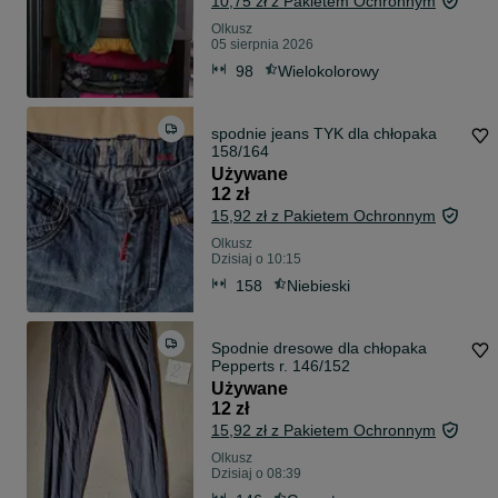
10,75 zł z Pakietem Ochronnym
Olkusz
05 sierpnia 2026
98
Wielokolorowy
spodnie jeans TYK dla chłopaka
158/164
Używane
12 zł
15,92 zł z Pakietem Ochronnym
Olkusz
Dzisiaj o 10:15
158
Niebieski
Spodnie dresowe dla chłopaka
Pepperts r. 146/152
Używane
12 zł
15,92 zł z Pakietem Ochronnym
Olkusz
Dzisiaj o 08:39