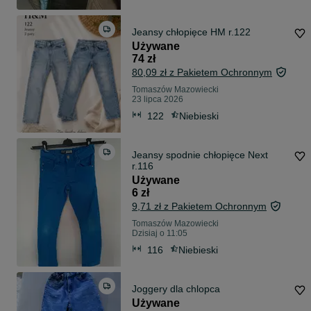
Jeansy chłopięce HM r.122
Używane
74 zł
80,09 zł z Pakietem Ochronnym
Tomaszów Mazowiecki
23 lipca 2026
122
Niebieski
Jeansy spodnie chłopięce Next
r.116
Używane
6 zł
9,71 zł z Pakietem Ochronnym
Tomaszów Mazowiecki
Dzisiaj o 11:05
116
Niebieski
Joggery dla chlopca
Używane