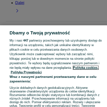
Dalej
Strona główna
Dla Dzieci
Ubranka dla chłopców
Spodnie i spodenki
Dbamy o Twoją prywatność
Jeansy
Jeansy - Łódzkie
Jeansy - Tomaszów Mazowiecki
My i nasi
447
partnerzy przechowujemy lub uzyskujemy dostęp do
KATEGORIA
informacji na urządzeniu, takich jak unikalne identyfikatory w
plikach cookie w celu przetwarzania danych osobowych.
Użytkownik może zaakceptować wybory lub zarządzać nimi,
ubranko do chrztu dla chłopca
,
ubranka na roczek dla chłopca
Zobacz Więc
klikając poniżej lub w dowolnym momencie na stronie polityki
prywatności. Te wybory będą sygnalizowane naszym partnerom i
nie będą miały wpływu na dane przeglądania.
Polityka cookies,
Mapa kategorii
Polityka Prywatności
Mapa miejscowości
Wraz z naszymi partnerami przetwarzamy dane w celu
Mapa ministron
zapewnienia:
Popularne wyszukiwania
Użycie dokładnych danych geolokalizacyjnych. Aktywne
skanowanie charakterystyki urządzenia do celów identyfikacji.
Rozumienie odbiorców dzięki statystyce lub kombinacji danych z
różnych źródeł. Przechowywanie informacji na urządzeniu lub
dostęp do nich. Pomiar efektywności reklam. Rozwój i ulepszanie
usług. Tworzenie profili w celu personalizacji treści. Tworzenie