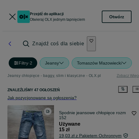
Przejdź do aplikacji
Otwórz
Otwieraj OLX jednym tapnięciem
Znajdź coś dla siebie
Filtry
·
2
Jeansy
Tomaszów Mazowiecki
Jeansy chłopięce - baggy, slim i klasyczne - OLX.pl
Zobacz Więc
ZNALEŹLIŚMY 47 OGŁOSZEŃ
Jak pozycjonowane są ogłoszenia?
Spodnie jeansowe chłopięce rozm
152
Używane
15 zł
19,03 zł z Pakietem Ochronnym