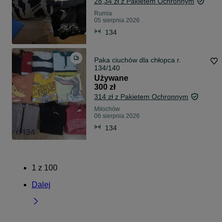
28,34 zł z Pakietem Ochronnym
Rumia
05 sierpnia 2026
134
Paka ciuchów dla chłopca r.
134/140
Używane
300 zł
314 zł z Pakietem Ochronnym
Miłochów
06 sierpnia 2026
134
1
z
100
Dalej