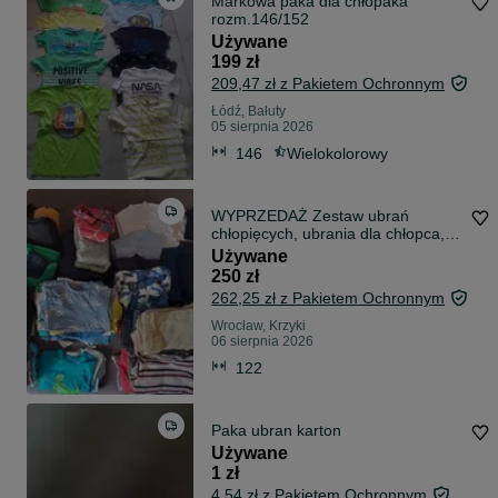
Markowa paka dla chłopaka
rozm.146/152
Używane
199 zł
209,47 zł z Pakietem Ochronnym
Łódź, Bałuty
05 sierpnia 2026
146
Wielokolorowy
WYPRZEDAŻ Zestaw ubrań
chłopięcych, ubrania dla chłopca,
rozmiar 122, ponad 200 szt.
Używane
250 zł
262,25 zł z Pakietem Ochronnym
Wrocław, Krzyki
06 sierpnia 2026
122
Paka ubran karton
Używane
1 zł
4,54 zł z Pakietem Ochronnym