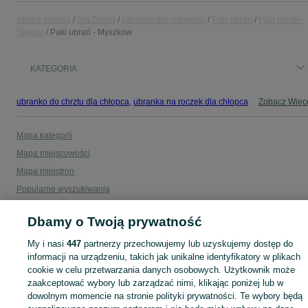
Strona główna
Dla Dzieci
Ubranka dla chłopców
Paki ubrań
Paki ubrań -
Śląskie
Paki ubrań - Myszków
KATEGORIA
ubranko do chrztu dla chłopca
,
ubranka na roczek dla chłopca
Zobacz Więc
Mapa kategorii
Mapa miejscowości
Mapa ministron
Popularne wyszukiwania
Dbamy o Twoją prywatność
My i nasi
447
partnerzy przechowujemy lub uzyskujemy dostęp do
informacji na urządzeniu, takich jak unikalne identyfikatory w plikach
cookie w celu przetwarzania danych osobowych. Użytkownik może
zaakceptować wybory lub zarządzać nimi, klikając poniżej lub w
dowolnym momencie na stronie polityki prywatności. Te wybory będą