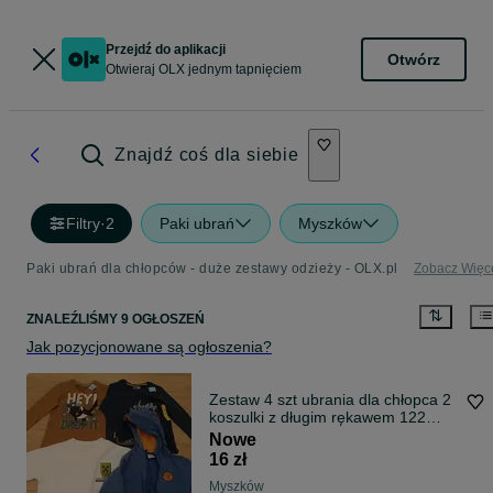
Przejdź do aplikacji
Otwórz
Otwieraj OLX jednym tapnięciem
Znajdź coś dla siebie
Filtry
·
2
Paki ubrań
Myszków
Paki ubrań dla chłopców - duże zestawy odzieży - OLX.pl
Zobacz Więc
ZNALEŹLIŚMY 9 OGŁOSZEŃ
Jak pozycjonowane są ogłoszenia?
Zestaw 4 szt ubrania dla chłopca 2
koszulki z długim rękawem 122
Pepco
Nowe
16 zł
Myszków