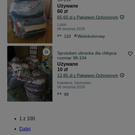
Używane
60 zł
65,60 zł z Pakietem Ochronnym
Lubin
06 sierpnia 2026
110
Wielokolorowy
Sprzedam ubranka dla chłopca
rozmiar 98-104
Używane
10 zł
13,85 zł z Pakietem Ochronnym
Katowice, Giszowiec
06 sierpnia 2026
98
1
z
100
Dalej