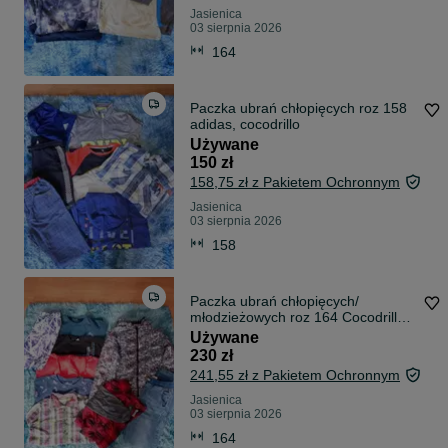
Jasienica
03 sierpnia 2026
164
Paczka ubrań chłopięcych roz 158
adidas, cocodrillo
Używane
150 zł
158,75 zł z Pakietem Ochronnym
Jasienica
03 sierpnia 2026
158
Paczka ubrań chłopięcych/
młodzieżowych roz 164 Cocodrillo,
Smyk, C&A
Używane
230 zł
241,55 zł z Pakietem Ochronnym
Jasienica
03 sierpnia 2026
164