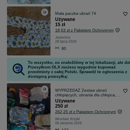
Mała paczka ubrań 74
Używane
15 zł
18,53 zł z Pakietem Ochronnym
Jasienica
28 lipca 2026
80
To wszystko, co znaleźliśmy w tej lokalizacji, ale dz
Przesyłkom OLX możesz wygodnie kupować
przedmioty z całej Polski. Sprawdź te ogłoszenia z
dostępną przesyłką:
WYPRZEDAŻ Zestaw ubrań
chłopięcych, ubrania dla chłopca,
rozmiar 122, ponad 200 szt.
Używane
250 zł
262,25 zł z Pakietem Ochronnym
Wrocław, Krzyki
06 sierpnia 2026
122