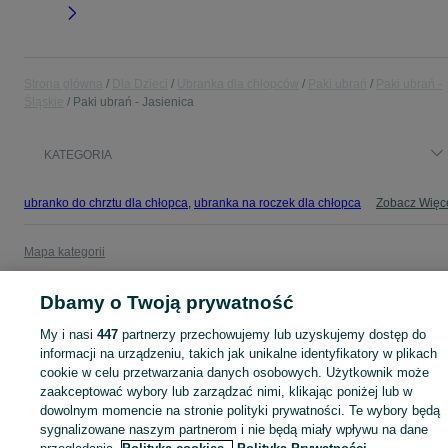
Strona główna
Dla Dzieci
Ubranka dla chłopców
Paki ubrań
Paki ubrań -
Śląskie
Paki ubrań - Jasienica
KATEGORIA
ubranko do chrztu dla chłopca
,
ubranka na roczek dla chłopca
Zobacz Więc
Mapa kategorii
Mapa miejscowości
Dbamy o Twoją prywatność
Mapa ministron
Popularne wyszukiwania
My i nasi
447
partnerzy przechowujemy lub uzyskujemy dostęp do
informacji na urządzeniu, takich jak unikalne identyfikatory w plikach
cookie w celu przetwarzania danych osobowych. Użytkownik może
zaakceptować wybory lub zarządzać nimi, klikając poniżej lub w
dowolnym momencie na stronie polityki prywatności. Te wybory będą
sygnalizowane naszym partnerom i nie będą miały wpływu na dane