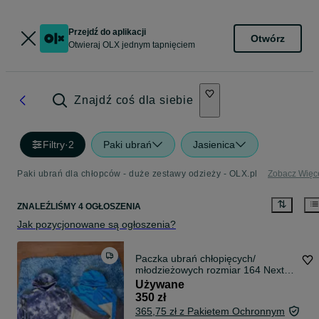
Przejdź do aplikacji
Otwórz
Otwieraj OLX jednym tapnięciem
Znajdź coś dla siebie
Filtry
·
2
Paki ubrań
Jasienica
Paki ubrań dla chłopców - duże zestawy odzieży - OLX.pl
Zobacz Więc
ZNALEŹLIŚMY 4 OGŁOSZENIA
Jak pozycjonowane są ogłoszenia?
Paczka ubrań chłopięcych/
młodzieżowych rozmiar 164 Next/
Reporter
Używane
350 zł
365,75 zł z Pakietem Ochronnym