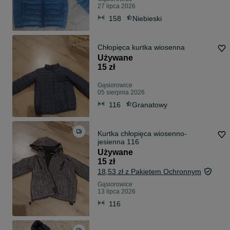
27 lipca 2026
158
Niebieski
Chłopięca kurtka wiosenna
Używane
15 zł
Gąsiorowice
05 sierpnia 2026
116
Granatowy
Kurtka chłopięca wiosenno-
jesienna 116
Używane
15 zł
18,53 zł z Pakietem Ochronnym
Gąsiorowice
13 lipca 2026
116