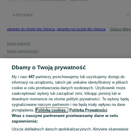
KATEGORIA
ubranko do chrztu dla chłopca
,
ubranka na roczek dla chłopca
Zobacz Więc
Mapa kategorii
Mapa miejscowości
Mapa ministron
Dbamy o Twoją prywatność
Popularne wyszukiwania
My i nasi
447
partnerzy przechowujemy lub uzyskujemy dostęp do
informacji na urządzeniu, takich jak unikalne identyfikatory w plikach
cookie w celu przetwarzania danych osobowych. Użytkownik może
zaakceptować wybory lub zarządzać nimi, klikając poniżej lub w
dowolnym momencie na stronie polityki prywatności. Te wybory będą
sygnalizowane naszym partnerom i nie będą miały wpływu na dane
przeglądania.
Polityka cookies,
Polityka Prywatności
Wraz z naszymi partnerami przetwarzamy dane w celu
zapewnienia:
Użycie dokładnych danych geolokalizacyjnych. Aktywne skanowanie