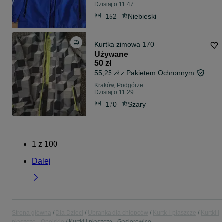
Dzisiaj o 11:47
152
Niebieski
Kurtka zimowa 170
Używane
50 zł
55,25 zł z Pakietem Ochronnym
Kraków, Podgórze
Dzisiaj o 11:29
170
Szary
1
z
100
Dalej
Strona główna
Dla Dzieci
Ubranka dla chłopców
Kurtki i płaszcze
Kurtki i
płaszcze - Opolskie
Kurtki i płaszcze - Gąsiorowice