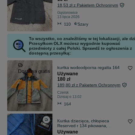
18,53 zł z Pakietem Ochronnym
Gąsiorowice
13 lipca 2026
110
Szary
To wszystko, co znaleźliśmy w tej lokalizacji, ale dz
Przesyłkom OLX możesz wygodnie kupować
przedmioty z całej Polski. Sprawdź te ogłoszenia z
dostępną przesyłką:
kurtka wodoodporna regatta 164
Dostawa gratis
Używane
180 zł
189,80 zł z Pakietem Ochronnym
Czersk
Dzisiaj o 13:02
164
Kurtka dziecięca, chłopieca
Reserved r 134 pikowana,
przejściowa
Używane