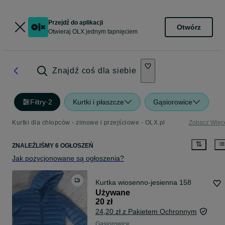
Przejdź do aplikacji
Otwórz
Otwieraj OLX jednym tapnięciem
Znajdź coś dla siebie
Filtry
·
2
Kurtki i płaszcze
Gąsiorowice
Kurtki dla chłopców - zimowe i przejściowe - OLX.pl
Zobacz Więc
ZNALEŹLIŚMY 6 OGŁOSZEŃ
Jak pozycjonowane są ogłoszenia?
Kurtka wiosenno-jesienna 158
Używane
20 zł
24,20 zł z Pakietem Ochronnym
Gąsiorowice