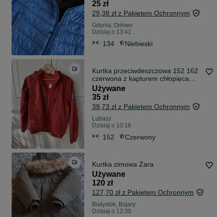
25 zł
29,38 zł z Pakietem Ochronnym
Gdynia, Orłowo
Dzisiaj o 13:41
134
Niebieski
Kurtka przeciwdeszczowa 152 162
czerwona z kapturem chłopięca
dziewczęca
Używane
35 zł
39,73 zł z Pakietem Ochronnym
Lubasz
Dzisiaj o 10:16
152
Czerwony
Kurtka zimowa Zara
Używane
120 zł
127,70 zł z Pakietem Ochronnym
Białystok, Bojary
Dzisiaj o 13:30