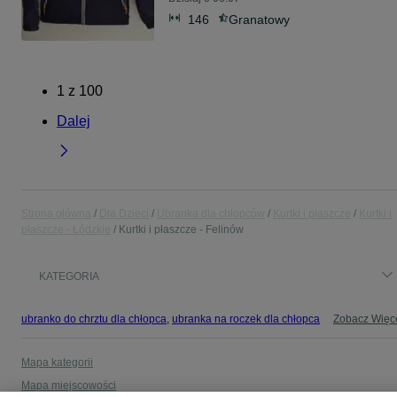
146
Granatowy
1
z
100
Dalej
Strona główna
Dla Dzieci
Ubranka dla chłopców
Kurtki i płaszcze
Kurtki i
płaszcze - Łódzkie
Kurtki i płaszcze - Felinów
KATEGORIA
ubranko do chrztu dla chłopca
,
ubranka na roczek dla chłopca
Zobacz Więc
Mapa kategorii
Mapa miejscowości