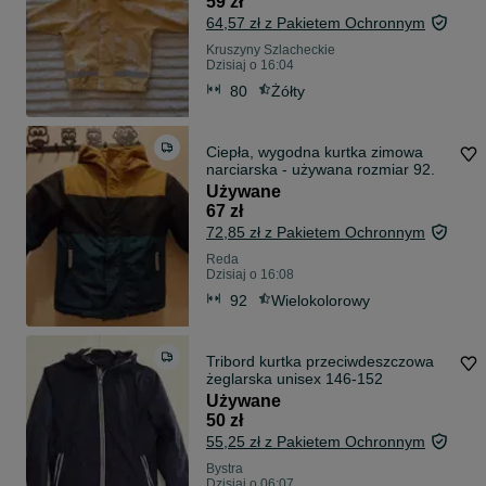
59 zł
64,57 zł z Pakietem Ochronnym
Kruszyny Szlacheckie
Dzisiaj o 16:04
80
Żółty
Ciepła, wygodna kurtka zimowa
narciarska - używana rozmiar 92.
Używane
67 zł
72,85 zł z Pakietem Ochronnym
Reda
Dzisiaj o 16:08
92
Wielokolorowy
Tribord kurtka przeciwdeszczowa
żeglarska unisex 146-152
Używane
50 zł
55,25 zł z Pakietem Ochronnym
Bystra
Dzisiaj o 06:07