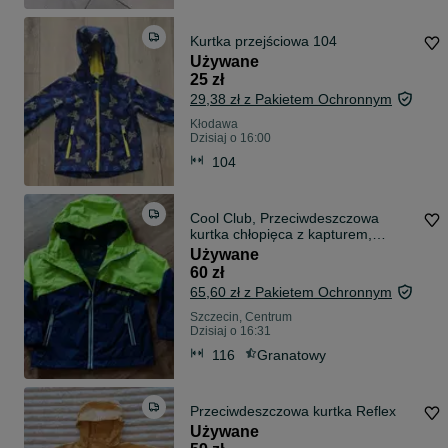
Kurtka przejściowa 104
Używane
25 zł
29,38 zł z Pakietem Ochronnym
Kłodawa
Dzisiaj o 16:00
104
Cool Club, Przeciwdeszczowa
kurtka chłopięca z kapturem,
zielono granatowym
Używane
60 zł
65,60 zł z Pakietem Ochronnym
Szczecin, Centrum
Dzisiaj o 16:31
116
Granatowy
Przeciwdeszczowa kurtka Reflex
Używane