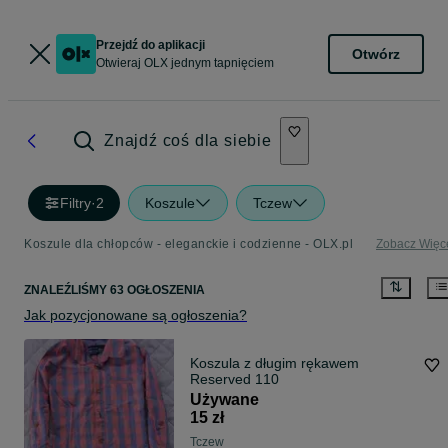
Przejdź do aplikacji
Otwórz
Otwieraj OLX jednym tapnięciem
Znajdź coś dla siebie
Filtry
·
2
Koszule
Tczew
Koszule dla chłopców - eleganckie i codzienne - OLX.pl
Zobacz Więc
ZNALEŹLIŚMY 63 OGŁOSZENIA
Jak pozycjonowane są ogłoszenia?
Koszula z długim rękawem
Reserved 110
Używane
15 zł
Tczew