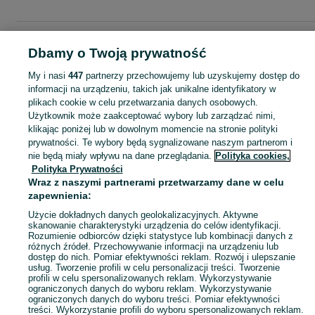
Strona główna
Dla Dzieci
Ubranka dla chłopców
Koszule
Koszule -
Dbamy o Twoją prywatność
Pomorskie
Koszule - Tczew
My i nasi
447
partnerzy przechowujemy lub uzyskujemy dostęp do
informacji na urządzeniu, takich jak unikalne identyfikatory w
KATEGORIA
plikach cookie w celu przetwarzania danych osobowych.
Użytkownik może zaakceptować wybory lub zarządzać nimi,
ubranko do chrztu dla chłopca
,
ubranka na roczek dla chłopca
Zobacz Więc
klikając poniżej lub w dowolnym momencie na stronie polityki
prywatności. Te wybory będą sygnalizowane naszym partnerom i
nie będą miały wpływu na dane przeglądania.
Polityka cookies,
Mapa kategorii
Polityka Prywatności
Mapa miejscowości
Wraz z naszymi partnerami przetwarzamy dane w celu
zapewnienia:
Mapa ministron
Popularne wyszukiwania
Użycie dokładnych danych geolokalizacyjnych. Aktywne
skanowanie charakterystyki urządzenia do celów identyfikacji.
Rozumienie odbiorców dzięki statystyce lub kombinacji danych z
różnych źródeł. Przechowywanie informacji na urządzeniu lub
dostęp do nich. Pomiar efektywności reklam. Rozwój i ulepszanie
usług. Tworzenie profili w celu personalizacji treści. Tworzenie
profili w celu spersonalizowanych reklam. Wykorzystywanie
ograniczonych danych do wyboru reklam. Wykorzystywanie
ograniczonych danych do wyboru treści. Pomiar efektywności
treści. Wykorzystanie profili do wyboru spersonalizowanych reklam.