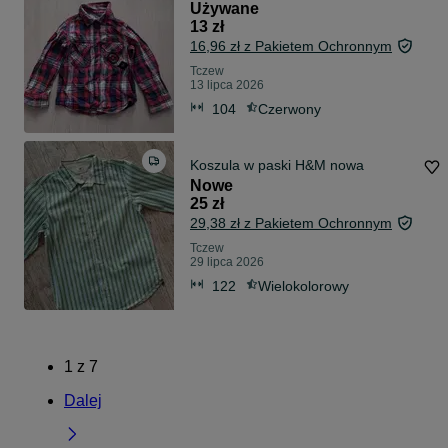
Używane
13 zł
16,96 zł z Pakietem Ochronnym
Tczew
13 lipca 2026
104
Czerwony
Koszula w paski H&M nowa
Nowe
25 zł
29,38 zł z Pakietem Ochronnym
Tczew
29 lipca 2026
122
Wielokolorowy
1
z
7
Dalej