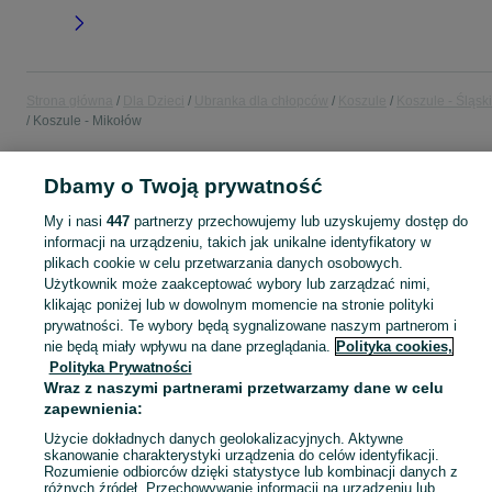
Strona główna
Dla Dzieci
Ubranka dla chłopców
Koszule
Koszule - Śląsk
Koszule - Mikołów
POLSKA » ŚLĄSKIE » MIKOŁÓW
Dbamy o Twoją prywatność
My i nasi
447
partnerzy przechowujemy lub uzyskujemy dostęp do
KATEGORIA
informacji na urządzeniu, takich jak unikalne identyfikatory w
plikach cookie w celu przetwarzania danych osobowych.
Użytkownik może zaakceptować wybory lub zarządzać nimi,
ubranko do chrztu dla chłopca
,
ubranka na roczek dla chłopca
Zobacz Więc
klikając poniżej lub w dowolnym momencie na stronie polityki
prywatności. Te wybory będą sygnalizowane naszym partnerom i
Mapa kategorii
nie będą miały wpływu na dane przeglądania.
Polityka cookies,
Polityka Prywatności
Mapa miejscowości
Wraz z naszymi partnerami przetwarzamy dane w celu
Mapa ministron
zapewnienia:
Popularne wyszukiwania
Użycie dokładnych danych geolokalizacyjnych. Aktywne
skanowanie charakterystyki urządzenia do celów identyfikacji.
Rozumienie odbiorców dzięki statystyce lub kombinacji danych z
różnych źródeł. Przechowywanie informacji na urządzeniu lub