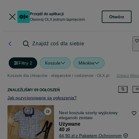
Przejdź do aplikacji
Otwórz
Otwieraj OLX jednym tapnięciem
Znajdź coś dla siebie
Filtry
·
2
Koszule
Mikołów
Koszule dla chłopców - eleganckie i codzienne - OLX.pl
Zobacz Więc
ZNALEŹLIŚMY 69 OGŁOSZEŃ
Jak pozycjonowane są ogłoszenia?
Next koszula szorty wyjściowy
elegancki zestaw
Używane
40 zł
44,90 zł z Pakietem Ochronnym