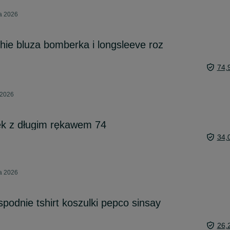
ca 2026
ie bluza bomberka i longsleeve roz
74,
 2026
ek z długim rękawem 74
34,
ca 2026
podnie tshirt koszulki pepco sinsay
26,