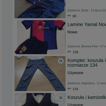
Zawiercie, Bzów - 13 lipca 20
80
Lamine Yamal Now
Dostawa gratis
Nowe
Zawiercie, Borowe Pole - 07 
158
Komplet: koszula 
rozmiarze 134
Używane
Zawiercie, Argentyna - 11 lip
134
Koszula i kamizel
Używane