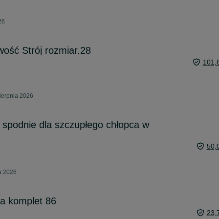
26
ość Strój rozmiar.28
101,
sierpnia 2026
i spodnie dla szczupłego chłopca w
50,
ca 2026
ka komplet 86
23,