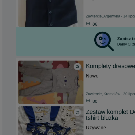
Zawiercie, Argentyna - 14 lip
86
Zapisz 
Damy Ci zn
Komplety dresowe
Nowe
Zawiercie, Kromołów - 30 lip
80
Zestaw komplet De
tshirt bluzka
Używane