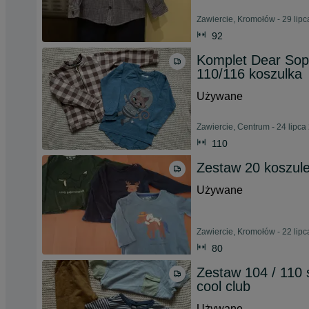
Zawiercie, Kromołów - 29 lip
92
Komplet Dear Soph
110/116 koszulka
Używane
Zawiercie, Centrum - 24 lipca
110
Zestaw 20 koszul
Używane
Zawiercie, Kromołów - 22 lip
80
Zestaw 104 / 110 s
cool club
Używane