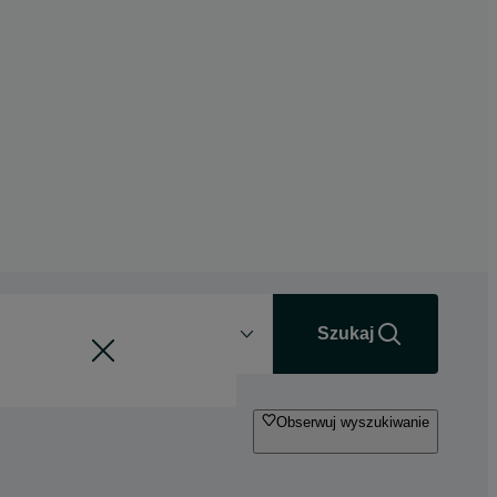
Odległość
+0 km
Szukaj
Obserwuj wyszukiwanie