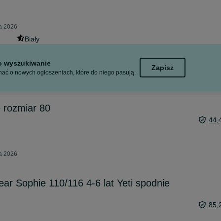
ca 2026
Biały
to wyszukiwanie
Zapisz
ać o nowych ogłoszeniach, które do niego pasują.
 rozmiar 80
44,
ca 2026
ar Sophie 110/116 4-6 lat Yeti spodnie
85,