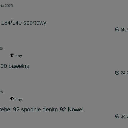
pnia 2026
 134/140 sportowy
55,
26
Inny
100 bawełna
24,
26
Inny
Rebel 92 spodnie denim 92 Nowe!
34,