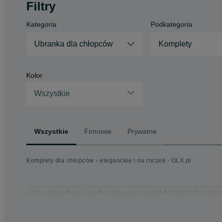
Filtry
Kategoria
Podkategoria
Ubranka dla chłopców
Komplety
Kolor
Wszystkie
Wszystkie
Firmowe
Prywatne
Komplety dla chłopców - eleganckie i na roczek - OLX.pl
Strona główna
Dla Dzieci
Ubranka dla chłopców
Komplety
Komplety 