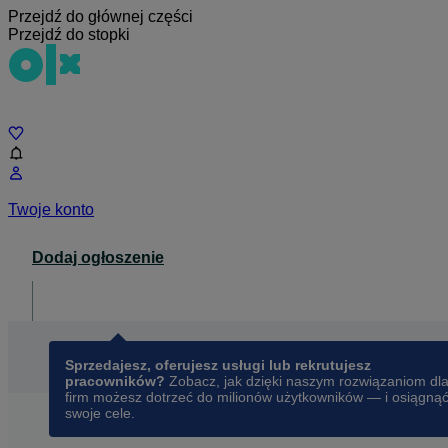
Przejdź do głównej części
Przejdź do stopki
Czat
Twoje konto
Dodaj ogłoszenie
Dla biznesu
opens in a new tab
Sprzedajesz, oferujesz usługi lub rekrutujesz
pracowników?
Zobacz, jak dzięki naszym rozwiązaniom dl
firm możesz dotrzeć do milionów użytkowników — i osiągną
swoje cele.