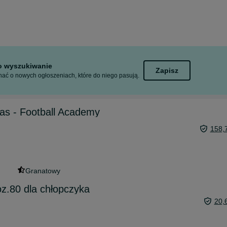
to wyszukiwanie
Zapisz
ać o nowych ogłoszeniach, które do niego pasują.
idas - Football Academy
158,
Granatowy
z.80 dla chłopczyka
20,