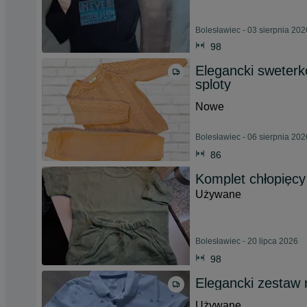
Bolesławiec - 03 sierpnia 202
98
Elegancki sweter
sploty
Nowe
Bolesławiec - 06 sierpnia 202
86
Komplet chłopięcy
Używane
Bolesławiec - 20 lipca 2026
98
Elegancki zestaw n
Używane