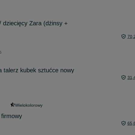
 dziecięcy Zara (dżinsy +
70,
6
a talerz kubek sztućce nowy
31,
Wielokolorowy
 firmowy
65,