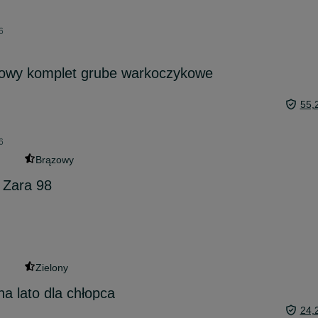
6
kowy komplet grube warkoczykowe
55,
6
Brązowy
 Zara 98
Zielony
a lato dla chłopca
24,