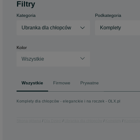
Filtry
Kategoria
Podkategoria
Ubranka dla chłopców
Komplety
Kolor
Wszystkie
Wszystkie
Firmowe
Prywatne
Komplety dla chłopców - eleganckie i na roczek - OLX.pl
Strona główna
Dla Dzieci
Ubranka dla chłopców
Komplety
Komplety