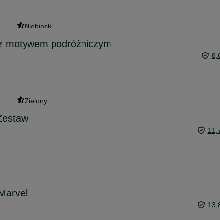
Niebieski
 z motywem podróżniczym
8,
Zielony
Zestaw
11,
Marvel
13,