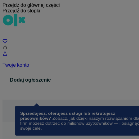
Przejdź do głównej części
Przejdź do stopki
Czat
Twoje konto
Dodaj ogłoszenie
Dla biznesu
opens in a new tab
Sprzedajesz, oferujesz usługi lub rekrutujesz
pracowników?
Zobacz, jak dzięki naszym rozwiązaniom dl
firm możesz dotrzeć do milionów użytkowników — i osiągną
swoje cele.