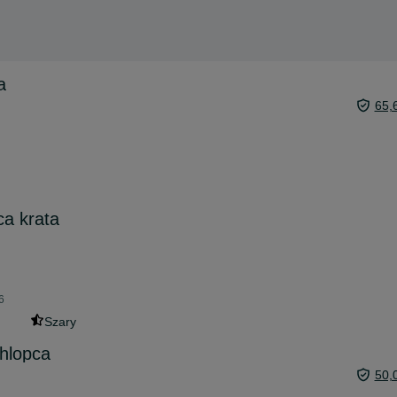
a
65,
ca krata
6
Szary
chlopca
50,