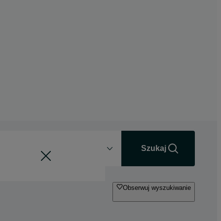
Odległość
+0 km
Szukaj
Obserwuj wyszukiwanie