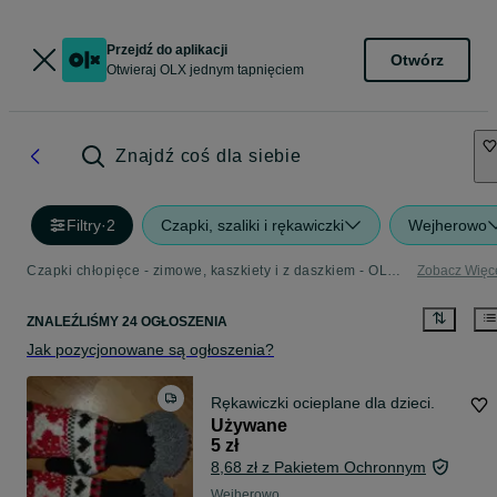
Przejdź do aplikacji
Otwórz
Otwieraj OLX jednym tapnięciem
Znajdź coś dla siebie
Filtry
·
2
Czapki, szaliki i rękawiczki
Wejherowo
Czapki chłopięce - zimowe, kaszkiety i z daszkiem - OLX.pl
Zobacz Więc
ZNALEŹLIŚMY 24 OGŁOSZENIA
Jak pozycjonowane są ogłoszenia?
Rękawiczki ocieplane dla dzieci.
Używane
5 zł
8,68 zł z Pakietem Ochronnym
Wejherowo