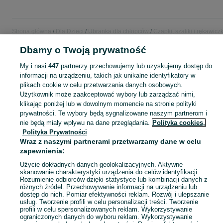
Strona główna
Dla Dzieci
Ubranka dla chłopców
Czapki, szaliki i rękawiczk
Czapki, szaliki i rękawiczki - Pomorskie
Czapki, szaliki i rękawiczki -
Dbamy o Twoją prywatność
Wejherowo
My i nasi
447
partnerzy przechowujemy lub uzyskujemy dostęp do
informacji na urządzeniu, takich jak unikalne identyfikatory w
KATEGORIA
plikach cookie w celu przetwarzania danych osobowych.
Użytkownik może zaakceptować wybory lub zarządzać nimi,
ubranko do chrztu dla chłopca
,
ubranka na roczek dla chłopca
Zobacz Więc
klikając poniżej lub w dowolnym momencie na stronie polityki
prywatności. Te wybory będą sygnalizowane naszym partnerom i
nie będą miały wpływu na dane przeglądania.
Polityka cookies,
Mapa kategorii
Polityka Prywatności
Mapa miejscowości
Wraz z naszymi partnerami przetwarzamy dane w celu
Mapa ministron
zapewnienia:
Popularne wyszukiwania
Użycie dokładnych danych geolokalizacyjnych. Aktywne
skanowanie charakterystyki urządzenia do celów identyfikacji.
Rozumienie odbiorców dzięki statystyce lub kombinacji danych z
różnych źródeł. Przechowywanie informacji na urządzeniu lub
dostęp do nich. Pomiar efektywności reklam. Rozwój i ulepszanie
usług. Tworzenie profili w celu personalizacji treści. Tworzenie
profili w celu spersonalizowanych reklam. Wykorzystywanie
ograniczonych danych do wyboru reklam. Wykorzystywanie