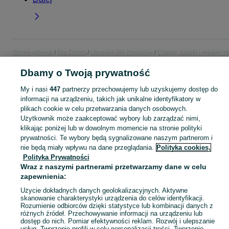
Strona główna
Dla Dzieci
Ubranka dla chłopców
Czapki, szaliki i rękawiczk
Czapki, szaliki i rękawiczki - Wielkopolskie
Czapki, szaliki i rękawiczki -
Dbamy o Twoją prywatność
Ostrów Wielkopolski
My i nasi
447
partnerzy przechowujemy lub uzyskujemy dostęp do
KATEGORIA
informacji na urządzeniu, takich jak unikalne identyfikatory w
plikach cookie w celu przetwarzania danych osobowych.
Użytkownik może zaakceptować wybory lub zarządzać nimi,
ubranko do chrztu dla chłopca
,
ubranka na roczek dla chłopca
Zobacz Więc
klikając poniżej lub w dowolnym momencie na stronie polityki
prywatności. Te wybory będą sygnalizowane naszym partnerom i
nie będą miały wpływu na dane przeglądania.
Polityka cookies,
Mapa kategorii
Polityka Prywatności
Mapa miejscowości
Wraz z naszymi partnerami przetwarzamy dane w celu
Mapa ministron
zapewnienia:
Popularne wyszukiwania
Użycie dokładnych danych geolokalizacyjnych. Aktywne
skanowanie charakterystyki urządzenia do celów identyfikacji.
Rozumienie odbiorców dzięki statystyce lub kombinacji danych z
różnych źródeł. Przechowywanie informacji na urządzeniu lub
dostęp do nich. Pomiar efektywności reklam. Rozwój i ulepszanie
usług. Tworzenie profili w celu personalizacji treści. Tworzenie