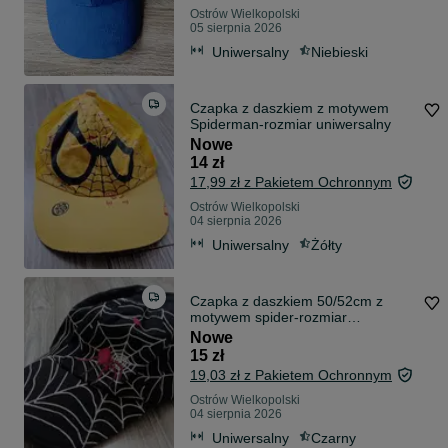
Ostrów Wielkopolski
05 sierpnia 2026
Uniwersalny
Niebieski
Czapka z daszkiem z motywem
Spiderman-rozmiar uniwersalny
Nowe
14 zł
17,99 zł z Pakietem Ochronnym
Ostrów Wielkopolski
04 sierpnia 2026
Uniwersalny
Żółty
Czapka z daszkiem 50/52cm z
motywem spider-rozmiar
uniwersalny KappAhl
Nowe
15 zł
19,03 zł z Pakietem Ochronnym
Ostrów Wielkopolski
04 sierpnia 2026
Uniwersalny
Czarny