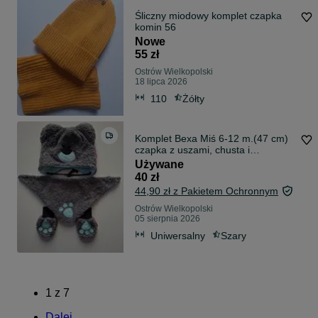
Śliczny miodowy komplet czapka
komin 56
Nowe
55 zł
Ostrów Wielkopolski
18 lipca 2026
110
Żółty
Komplet Bexa Miś 6-12 m.(47 cm)
czapka z uszami, chusta i
rękawiczki
Używane
40 zł
44,90 zł z Pakietem Ochronnym
Ostrów Wielkopolski
05 sierpnia 2026
Uniwersalny
Szary
1
z
7
Dalej