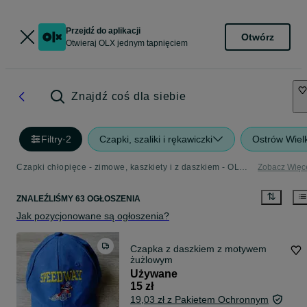
Przejdź do aplikacji
Otwórz
Otwieraj OLX jednym tapnięciem
Znajdź coś dla siebie
Filtry
·
2
Czapki, szaliki i rękawiczki
Ostrów Wiel
Czapki chłopięce - zimowe, kaszkiety i z daszkiem - OLX.pl
Zobacz Więc
ZNALEŹLIŚMY 63 OGŁOSZENIA
Jak pozycjonowane są ogłoszenia?
Czapka z daszkiem z motywem
żużlowym
Używane
15 zł
19,03 zł z Pakietem Ochronnym