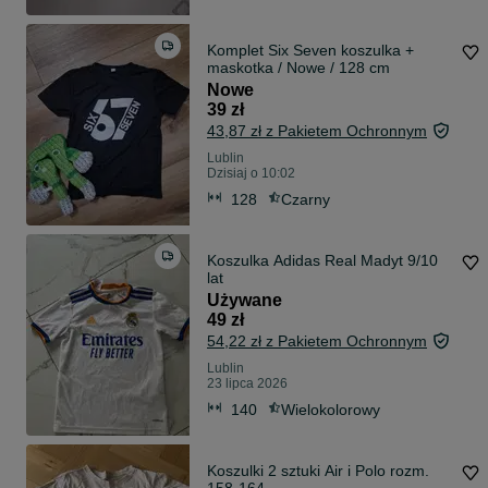
Komplet Six Seven koszulka +
maskotka / Nowe / 128 cm
Nowe
39 zł
43,87 zł z Pakietem Ochronnym
Lublin
Dzisiaj o 10:02
128
Czarny
Koszulka Adidas Real Madyt 9/10
lat
Używane
49 zł
54,22 zł z Pakietem Ochronnym
Lublin
23 lipca 2026
140
Wielokolorowy
Koszulki 2 sztuki Air i Polo rozm.