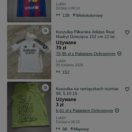
Lublin
Dzisiaj o 09:10
128
Wielokolorowy
Koszulka Piłkarska Adidas Real
Madryt Dziecięca 152 cm 12 lat
Orlik
Używane
70 zł
75,95 zł z Pakietem Ochronnym
Lublin
06 sierpnia 2026
152
Koszulka na ramiączkach rozmiar
98, 5.10.15
Używane
3 zł
6,61 zł z Pakietem Ochronnym
Lublin
Dzisiaj o 08:52
98
Miętowy