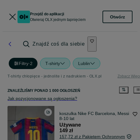
Przejdź do aplikacji
Otwórz
Otwieraj OLX jednym tapnięciem
Znajdź coś dla siebie
Filtry
·
2
T-shirty
Lublin
T-shirty chłopięce - jednolite i z nadrukiem - OLX.pl
Zobacz Więc
ZNALEŹLIŚMY
PONAD
1 000 OGŁOSZEŃ
Jak pozycjonowane są ogłoszenia?
koszulka Nike FC Barcelona, Messi
8-10 lat
Używane
149 zł
157,72 zł z Pakietem Ochronnym