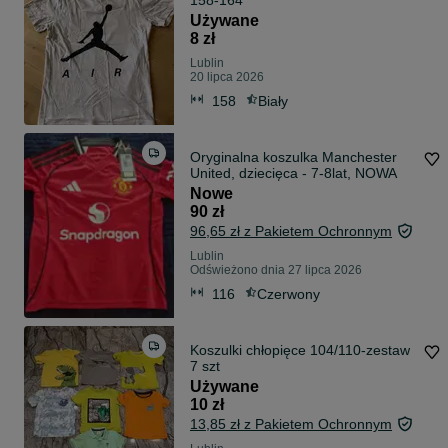
158-164
Używane
8 zł
Lublin
20 lipca 2026
158
Biały
Oryginalna koszulka Manchester
United, dziecięca - 7-8lat, NOWA
Nowe
90 zł
96,65 zł z Pakietem Ochronnym
Lublin
Odświeżono dnia 27 lipca 2026
116
Czerwony
Koszulki chłopięce 104/110-zestaw
7 szt
Używane
10 zł
13,85 zł z Pakietem Ochronnym