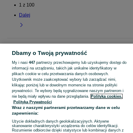
1
z
100
Dalej
Strona główna
Dla Dzieci
Ubranka dla chłopców
Bluzki i koszulki
T-shirty
T-shirty - Lubelskie
T-shirty - Lublin
Dbamy o Twoją prywatność
My i nasi
447
partnerzy przechowujemy lub uzyskujemy dostęp do
KATEGORIA
informacji na urządzeniu, takich jak unikalne identyfikatory w
plikach cookie w celu przetwarzania danych osobowych.
Użytkownik może zaakceptować wybory lub zarządzać nimi,
ubranko do chrztu dla chłopca
,
ubranka na roczek dla chłopca
Zobacz Więc
klikając poniżej lub w dowolnym momencie na stronie polityki
prywatności. Te wybory będą sygnalizowane naszym partnerom i
Mapa kategorii
nie będą miały wpływu na dane przeglądania.
Polityka cookies,
Polityka Prywatności
Mapa miejscowości
Wraz z naszymi partnerami przetwarzamy dane w celu
Mapa ministron
zapewnienia:
Popularne wyszukiwania
Użycie dokładnych danych geolokalizacyjnych. Aktywne
skanowanie charakterystyki urządzenia do celów identyfikacji.
Rozumienie odbiorców dzięki statystyce lub kombinacji danych z