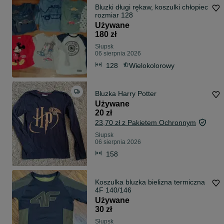
Bluzki długi rękaw, koszulki chłopiec
rozmiar 128
Używane
180 zł
Słupsk
06 sierpnia 2026
128
Wielokolorowy
Bluzka Harry Potter
Używane
20 zł
23,70 zł z Pakietem Ochronnym
Słupsk
06 sierpnia 2026
158
Koszulka bluzka bielizna termiczna
4F 140/146
Używane
30 zł
Słupsk