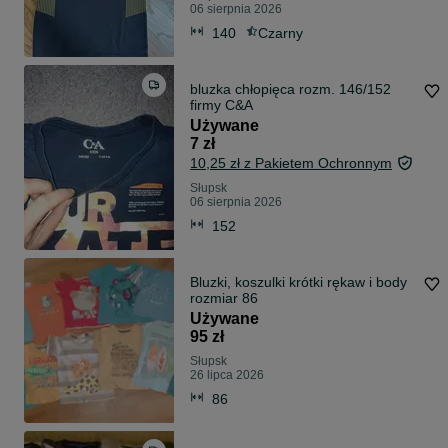
06 sierpnia 2026
140
Czarny
bluzka chłopięca rozm. 146/152
firmy C&A
Używane
7 zł
10,25 zł z Pakietem Ochronnym
Słupsk
06 sierpnia 2026
152
Bluzki, koszulki krótki rękaw i body
rozmiar 86
Używane
95 zł
Słupsk
26 lipca 2026
86