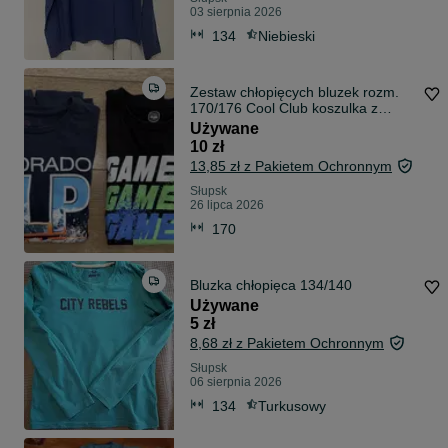
03 sierpnia 2026
134
Niebieski
Zestaw chłopięcych bluzek rozm.
170/176 Cool Club koszulka z
długim rękawem
Używane
10 zł
13,85 zł z Pakietem Ochronnym
Słupsk
26 lipca 2026
170
Bluzka chłopięca 134/140
Używane
5 zł
8,68 zł z Pakietem Ochronnym
Słupsk
06 sierpnia 2026
134
Turkusowy