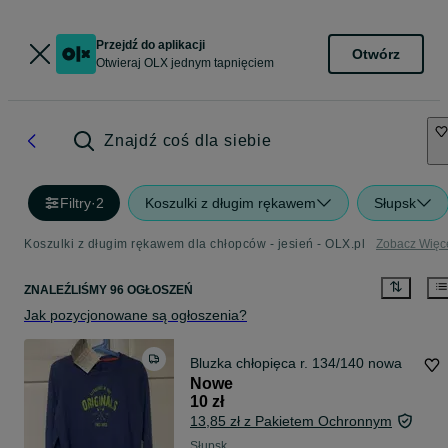
Przejdź do aplikacji
Otwórz
Otwieraj OLX jednym tapnięciem
Znajdź coś dla siebie
Filtry
·
2
Koszulki z długim rękawem
Słupsk
Koszulki z długim rękawem dla chłopców - jesień - OLX.pl
Zobacz Więc
ZNALEŹLIŚMY 96 OGŁOSZEŃ
Jak pozycjonowane są ogłoszenia?
Bluzka chłopięca r. 134/140 nowa
Nowe
10 zł
13,85 zł z Pakietem Ochronnym
Słupsk