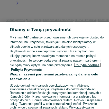
Strona główna
Dla Dzieci
Ubranka dla chłopców
Bluzki i koszulki
Koszulk
z długim rękawem
Koszulki z długim rękawem - Pomorskie
Koszulki z długi
Dbamy o Twoją prywatność
rękawem - Słupsk
My i nasi
447
partnerzy przechowujemy lub uzyskujemy dostęp do
informacji na urządzeniu, takich jak unikalne identyfikatory w
KATEGORIA
plikach cookie w celu przetwarzania danych osobowych.
Użytkownik może zaakceptować wybory lub zarządzać nimi,
ubranko do chrztu dla chłopca
,
ubranka na roczek dla chłopca
Zobacz Więc
klikając poniżej lub w dowolnym momencie na stronie polityki
prywatności. Te wybory będą sygnalizowane naszym partnerom i
nie będą miały wpływu na dane przeglądania.
Polityka cookies,
Mapa kategorii
Polityka Prywatności
Mapa miejscowości
Wraz z naszymi partnerami przetwarzamy dane w celu
Mapa ministron
zapewnienia:
Popularne wyszukiwania
Użycie dokładnych danych geolokalizacyjnych. Aktywne
skanowanie charakterystyki urządzenia do celów identyfikacji.
Rozumienie odbiorców dzięki statystyce lub kombinacji danych z
różnych źródeł. Przechowywanie informacji na urządzeniu lub
dostęp do nich. Pomiar efektywności reklam. Rozwój i ulepszanie
usług. Tworzenie profili w celu personalizacji treści. Tworzenie
profili w celu spersonalizowanych reklam. Wykorzystywanie