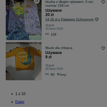
bluzka z długim rękawem, 5 szt.,
rozmiar 158 cm
Używane
20 zł
24,20 zł z Pakietem Ochronnym
Słupsk
30 lipca 2026
158
Bluzki dla chłopca
Używane
9 zł
Słupsk
09 lipca 2026
80
Inny
1
z
10
Dalej