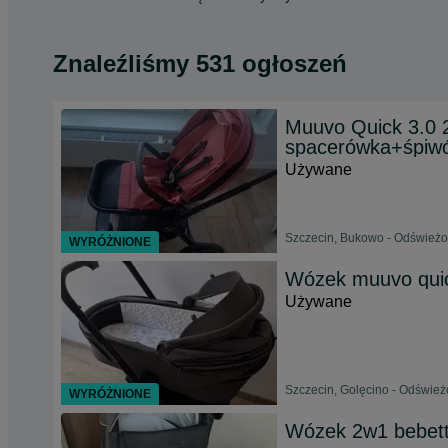
Znaleźliśmy 531 ogłoszeń
Muuvo Quick 3.0 
spacerówka+śpiwó
Używane
Szczecin, Bukowo - Odświeżo
WYRÓŻNIONE
Wózek muuvo quic
Używane
Szczecin, Golęcino - Odśwież
WYRÓŻNIONE
Wózek 2w1 bebett