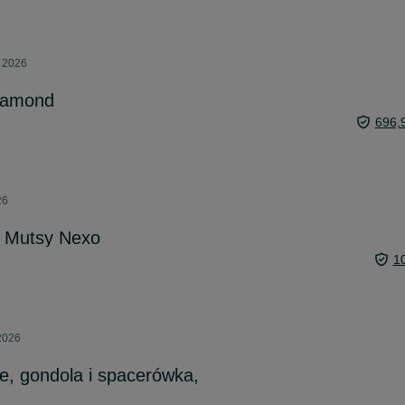
a 2026
iamond
696,
26
 Mutsy Nexo
1
 2026
, gondola i spacerówka,