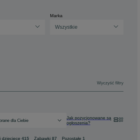
Marka
Wszystkie
Wyczyść filtry
Jak pozycjonowane są
rane dla Ciebie
ogłoszenia?
 dziecięce
415
Zabawki
87
Pozostałe
1