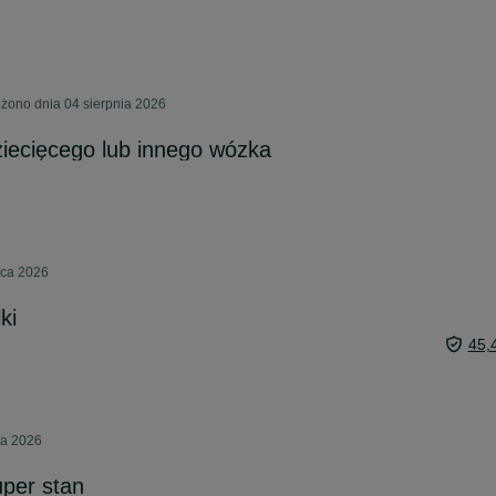
żono dnia 04 sierpnia 2026
iecięcego lub innego wózka
pca 2026
ki
45,
ia 2026
uper stan