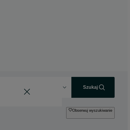
Odległość
+0 km
Szukaj
Obserwuj wyszukiwanie