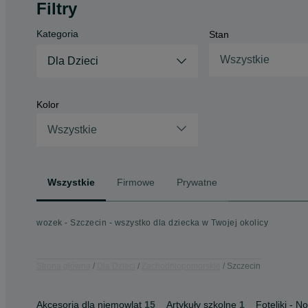
Filtry
Kategoria
Stan
Wszystkie
Dla Dzieci
Kolor
Wszystkie
Wszystkie
Firmowe
Prywatne
wozek - Szczecin - wszystko dla dziecka w Twojej okolicy
Strona główna
Dla Dzieci
Zachodniopomorskie
Szczecin
Akcesoria dla niemowląt
15
Artykuły szkolne
1
Foteliki - N