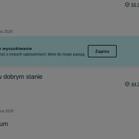
55,
nia 2026
to wyszukiwanie
Zapisz
ać o nowych ogłoszeniach, które do niego pasują.
w dobrym stanie
44,
pca 2026
num