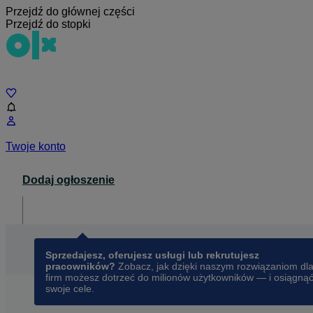
Przejdź do głównej części
Przejdź do stopki
Czat
Twoje konto
Dodaj ogłoszenie
Dla biznesu
opens in a new tab
Sprzedajesz, oferujesz usługi lub rekrutujesz
pracowników?
Zobacz, jak dzięki naszym rozwiązaniom dl
firm możesz dotrzeć do milionów użytkowników — i osiągną
swoje cele.