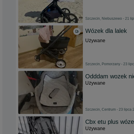
Szczecin, Niebuszewo - 21 li
Wózek dla lalek
Używane
Szczecin, Pomorzany - 23 lip
Odddam wozek ni
Używane
Szczecin, Centrum - 23 lipca
Cbx etu plus wóz
Używane