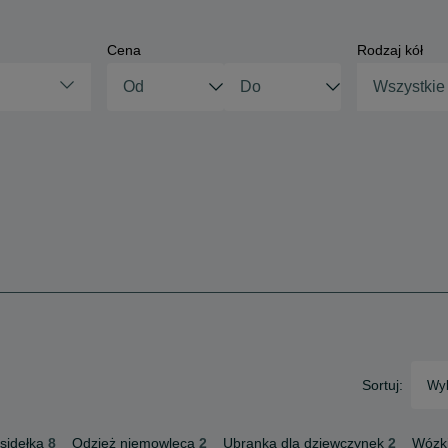
Cena
Rodzaj kół
Wszystkie
Sortuj:
Wyb
osidełka
8
Odzież niemowlęca
2
Ubranka dla dziewczynek
2
Wózki