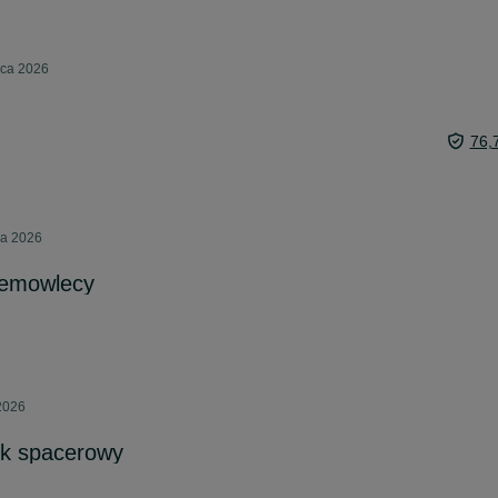
pca 2026
76,
ca 2026
emowlecy
 2026
ek spacerowy