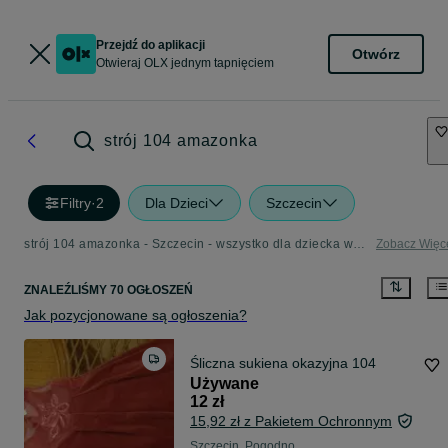
Przejdź do aplikacji
Otwórz
Otwieraj OLX jednym tapnięciem
strój 104 amazonka
Filtry
·
2
Dla Dzieci
Szczecin
strój 104 amazonka - Szczecin - wszystko dla dziecka w Twojej okolicy
Zobacz Więc
ZNALEŹLIŚMY 70 OGŁOSZEŃ
Jak pozycjonowane są ogłoszenia?
Śliczna sukiena okazyjna 104
Używane
12 zł
15,92 zł z Pakietem Ochronnym
Szczecin, Pogodno