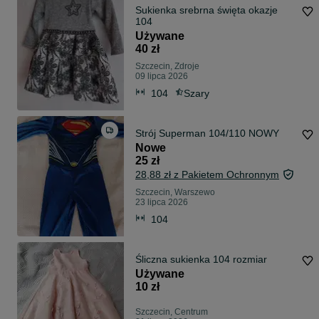
Sukienka srebrna święta okazje
104
Używane
40 zł
Szczecin, Zdroje
09 lipca 2026
104
Szary
Strój Superman 104/110 NOWY
Nowe
25 zł
28,88 zł z Pakietem Ochronnym
Szczecin, Warszewo
23 lipca 2026
104
Śliczna sukienka 104 rozmiar
Używane
10 zł
Szczecin, Centrum