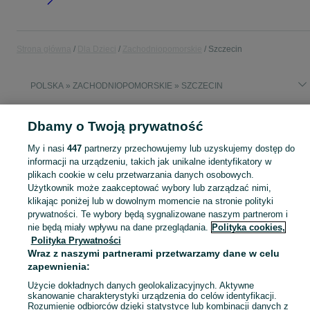
Strona główna
Dla Dzieci
Zachodniopomorskie
Szczecin
POLSKA » ZACHODNIOPOMORSKIE » SZCZECIN
DLA DZIECI
Dbamy o Twoją prywatność
My i nasi
447
partnerzy przechowujemy lub uzyskujemy dostęp do
KATEGORIA
informacji na urządzeniu, takich jak unikalne identyfikatory w
plikach cookie w celu przetwarzania danych osobowych.
Użytkownik może zaakceptować wybory lub zarządzać nimi,
Zakupy dla Twojej pociechy mogą być dziecinnie proste! strój 104 amazonka - Szczecin - tylko w kategorii Dla Dzieci na OLX!
Zobacz Więc
klikając poniżej lub w dowolnym momencie na stronie polityki
prywatności. Te wybory będą sygnalizowane naszym partnerom i
Mapa kategorii
nie będą miały wpływu na dane przeglądania.
Polityka cookies,
Polityka Prywatności
Mapa miejscowości
Wraz z naszymi partnerami przetwarzamy dane w celu
Mapa ministron
zapewnienia:
Popularne wyszukiwania
Użycie dokładnych danych geolokalizacyjnych. Aktywne
skanowanie charakterystyki urządzenia do celów identyfikacji.
Rozumienie odbiorców dzięki statystyce lub kombinacji danych z