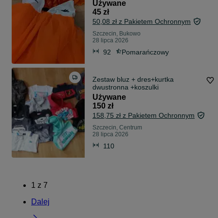
Używane
45 zł
50,08 zł z Pakietem Ochronnym
Szczecin, Bukowo
28 lipca 2026
92
Pomarańczowy
Zestaw bluz + dres+kurtka
dwustronna +koszulki
Używane
150 zł
158,75 zł z Pakietem Ochronnym
Szczecin, Centrum
28 lipca 2026
110
1
z
7
Dalej