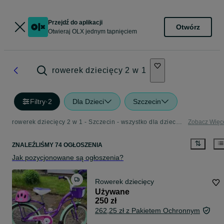
Przejdź do aplikacji
Otwórz
Otwieraj OLX jednym tapnięciem
rowerek dziecięcy 2 w 1
Filtry
·
2
Dla Dzieci
Szczecin
rowerek dziecięcy 2 w 1 - Szczecin - wszystko dla dziecka w Twojej okolicy
Zobacz Więc
ZNALEŹLIŚMY 74 OGŁOSZENIA
Jak pozycjonowane są ogłoszenia?
Rowerek dziecięcy
Używane
250 zł
262,25 zł z Pakietem Ochronnym