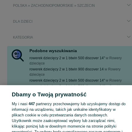
POLSKA » ZACHODNIOPOMORSKIE » SZCZECIN
DLA DZIECI
KATEGORIA
Podobne wyszukiwania
rowerek dziecięcy 2 w 1 btwin 500 discover 14"
w
Rowery
dziecięce
rowerek dziecięcy 2 w 1 btwin 900 discover 14
w
Rowery
dziecięce
rowerek dziecięcy 2 w 1 btwin 500 discover 14"
w
Rowery
rowerek dziecięcy 2 w 1 btwin 500 discover 14"
w
Sport i
Hobby
Dbamy o Twoją prywatność
rowerek dziecięcy 2 w 1 btwin 900 discover 14
w
Rowery
My i nasi
447
partnerzy przechowujemy lub uzyskujemy dostęp do
Zobacz Więcej
informacji na urządzeniu, takich jak unikalne identyfikatory w
plikach cookie w celu przetwarzania danych osobowych.
Użytkownik może zaakceptować wybory lub zarządzać nimi,
Zakupy dla Twojej pociechy mogą być dziecinnie proste! rowerek dziecięcy 2 w 1 - Szczecin - tylko w kategorii Dla Dzieci na OLX!
Zobacz Więc
klikając poniżej lub w dowolnym momencie na stronie polityki
prywatności. Te wybory będą sygnalizowane naszym partnerom i