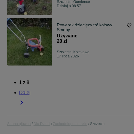
Szczecin, Gumieńce
Dzisiaj o 08:57
Rowerek dziecięcy trójkołowy
Smoby
Używane
20 zł
Szczecin, Krzekowo
17 lipca 2026
1
z
8
Dalej
Strona główna
Dla Dzieci
Zachodniopomorskie
Szczecin