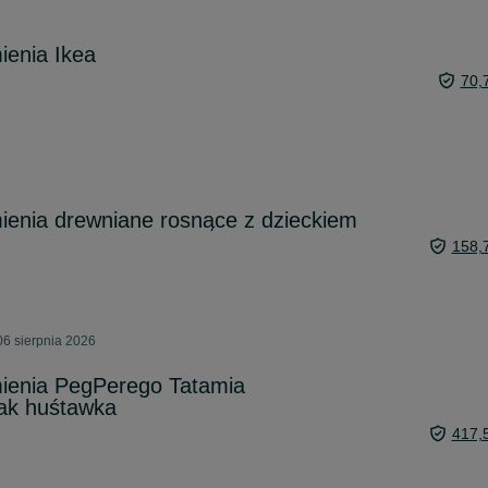
ienia Ikea
70,
ienia drewniane rosnące z dzieckiem
158,
06 sierpnia 2026
mienia PegPerego Tatamia
żak huśtawka
417,