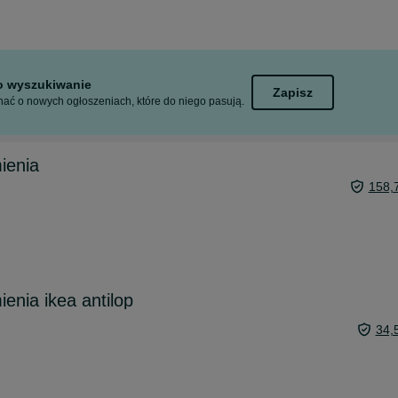
to wyszukiwanie
Zapisz
ać o nowych ogłoszeniach, które do niego pasują.
ienia
158,
enia ikea antilop
34,