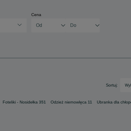
Cena
Sortuj:
Wyb
Foteliki - Nosidełka
351
Odzież niemowlęca
11
Ubranka dla chło