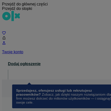
Przejdź do głównej części
Przejdź do stopki
Czat
Twoje konto
Dodaj ogłoszenie
Dla biznesu
opens in a new tab
Sprzedajesz, oferujesz usługi lub rekrutujesz
pracowników?
Zobacz, jak dzięki naszym rozwiązaniom dl
firm możesz dotrzeć do milionów użytkowników — i osiągną
swoje cele.