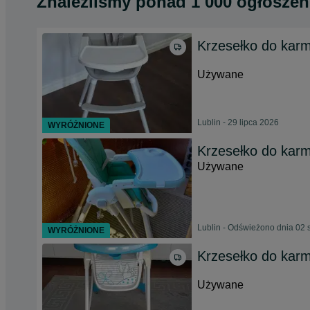
Znaleźliśmy
ponad
1 000 ogłoszeń
Krzesełko do karm
Używane
Lublin - 29 lipca 2026
WYRÓŻNIONE
Krzesełko do karm
Używane
Lublin - Odświeżono dnia 02 
WYRÓŻNIONE
Krzesełko do karm
Używane