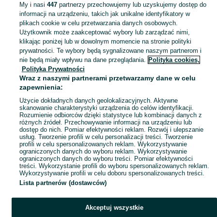
My i nasi
447
partnerzy przechowujemy lub uzyskujemy dostęp do
informacji na urządzeniu, takich jak unikalne identyfikatory w
KATEGORIA
plikach cookie w celu przetwarzania danych osobowych.
Użytkownik może zaakceptować wybory lub zarządzać nimi,
klikając poniżej lub w dowolnym momencie na stronie polityki
Skorzystaj z największego serwisu ogłoszeniowego - Słupca i okolice! - kupuj lub sprzedawaj jeszcze wygodniej w kategorii Pozostałe!
Zobacz Więc
prywatności. Te wybory będą sygnalizowane naszym partnerom i
nie będą miały wpływu na dane przeglądania.
Polityka cookies,
Mapa kategorii
Polityka Prywatności
Mapa miejscowości
Wraz z naszymi partnerami przetwarzamy dane w celu
zapewnienia:
Mapa ministron
Użycie dokładnych danych geolokalizacyjnych. Aktywne
Popularne wyszukiwania
skanowanie charakterystyki urządzenia do celów identyfikacji.
Rozumienie odbiorców dzięki statystyce lub kombinacji danych z
różnych źródeł. Przechowywanie informacji na urządzeniu lub
dostęp do nich. Pomiar efektywności reklam. Rozwój i ulepszanie
usług. Tworzenie profili w celu personalizacji treści. Tworzenie
profili w celu spersonalizowanych reklam. Wykorzystywanie
ograniczonych danych do wyboru reklam. Wykorzystywanie
ograniczonych danych do wyboru treści. Pomiar efektywności
treści. Wykorzystanie profili do wyboru spersonalizowanych reklam.
Wykorzystywanie profili w celu doboru spersonalizowanych treści.
Lista partnerów (dostawców)
Akceptuj wszystkie