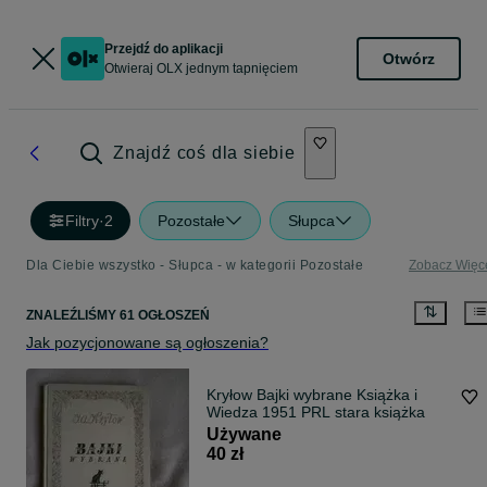
Przejdź do aplikacji
Otwórz
Otwieraj OLX jednym tapnięciem
Znajdź coś dla siebie
Filtry
·
2
Pozostałe
Słupca
Dla Ciebie wszystko - Słupca - w kategorii Pozostałe
Zobacz Więc
ZNALEŹLIŚMY 61 OGŁOSZEŃ
Jak pozycjonowane są ogłoszenia?
Kryłow Bajki wybrane Książka i
Wiedza 1951 PRL stara książka
Używane
40 zł