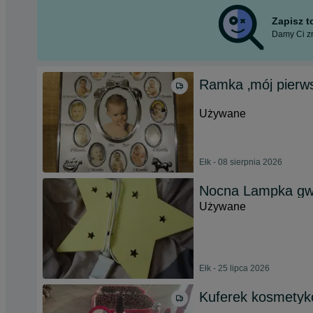
Zapisz 
Damy Ci zn
Ramka ‚mój pierws
Używane
Ełk - 08 sierpnia 2026
Nocna Lampka gw
Używane
Ełk - 25 lipca 2026
Kuferek kosmetykó