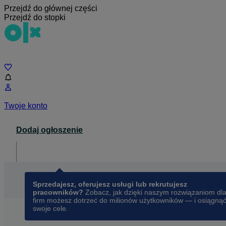
Przejdź do głównej części
Przejdź do stopki
Czat
Twoje konto
Dodaj ogłoszenie
Dla biznesu
opens in a new tab
Sprzedajesz, oferujesz usługi lub rekrutujesz
pracowników?
Zobacz, jak dzięki naszym rozwiązaniom dl
firm możesz dotrzeć do milionów użytkowników — i osiągną
swoje cele.