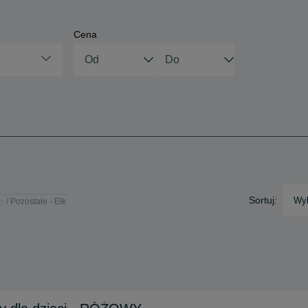
Cena
Sortuj:
Wyb
ie
Pozostałe - Ełk