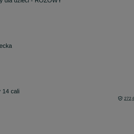
wy dla dzieci - RÓŻOWY
iecka
 14 cali
272,