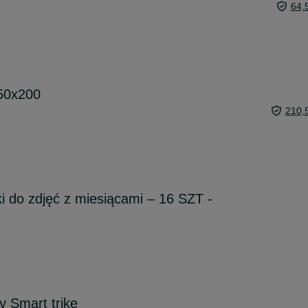
64,
250x200
210,
ki do zdjęć z miesiącami – 16 SZT -
y Smart trike