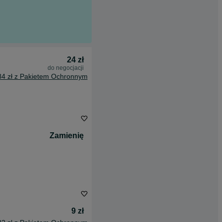
24 zł
do negocjacji
84 zł z Pakietem Ochronnym
Zamienię
9 zł