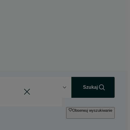
Odległość
+0 km
Szukaj
Obserwuj wyszukiwanie