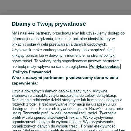
Strona główna
Dla Dzieci
Odzież niemowlęca
Paki ubrań
Paki ubrań -
Dbamy o Twoją prywatność
Podlaskie
Paki ubrań - Łomża
My i nasi
447
partnerzy przechowujemy lub uzyskujemy dostęp do
informacji na urządzeniu, takich jak unikalne identyfikatory w
KATEGORIA
plikach cookie w celu przetwarzania danych osobowych.
Użytkownik może zaakceptować wybory lub zarządzać nimi,
ubranko do chrztu dla chłopca
,
ubranko do chrztu dla dziewczynki
Zobacz Więc
,
ubranko do
klikając poniżej lub w dowolnym momencie na stronie polityki
prywatności. Te wybory będą sygnalizowane naszym partnerom i
nie będą miały wpływu na dane przeglądania.
Polityka cookies,
Mapa kategorii
Polityka Prywatności
Mapa miejscowości
Wraz z naszymi partnerami przetwarzamy dane w celu
zapewnienia:
Mapa ministron
Popularne wyszukiwania
Użycie dokładnych danych geolokalizacyjnych. Aktywne
skanowanie charakterystyki urządzenia do celów identyfikacji.
Rozumienie odbiorców dzięki statystyce lub kombinacji danych z
różnych źródeł. Przechowywanie informacji na urządzeniu lub
dostęp do nich. Pomiar efektywności reklam. Rozwój i ulepszanie
usług. Tworzenie profili w celu personalizacji treści. Tworzenie
profili w celu spersonalizowanych reklam. Wykorzystywanie
ograniczonych danych do wyboru reklam. Wykorzystywanie
ograniczonych danych do wyboru treści. Pomiar efektywności
treści. Wykorzystanie profili do wyboru spersonalizowanych reklam.