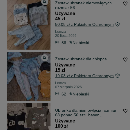
Zestaw ubranek niemowlęcych
rozmiar 56
Używane
45 zł
50,08 zł z Pakietem Ochronnym
Łomża
20 lipca 2026
56
Niebieski
Zestaw ubranek dla chłopca
Używane
15 zł
19,03 zł z Pakietem Ochronnym
Łomża
07 sierpnia 2026
62
Niebieski
Ubranka dla niemowlęcia rozmiar
68 ponad 50 szt+ basen,
kombinezon i śpiworek
Używane
100 zł