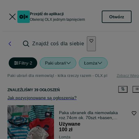
Przejdź do aplikacji
Otwórz
Otwieraj OLX jednym tapnięciem
Znajdź coś dla siebie
Filtry
·
2
Paki ubrań
Łomża
Paki ubrań dla niemowląt - kilka rzeczy razem - OLX.pl
Zobacz Więc
ZNALEŹLIŚMY 39 OGŁOSZEŃ
Jak pozycjonowane są ogłoszenia?
Paka ubranek dla niemowlaka
roz.74cm ok. 70szt.+basen,
kombinezon i kurtki
Używane
100 zł
Łomża