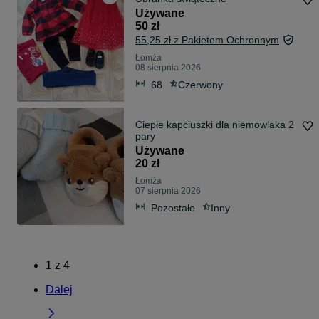
Używane
50 zł
55,25 zł z Pakietem Ochronnym
Łomża
08 sierpnia 2026
68
Czerwony
Ciepłe kapciuszki dla niemowlaka 2
pary
Używane
20 zł
Łomża
07 sierpnia 2026
Pozostałe
Inny
1
z
4
Dalej