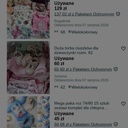
Używane
129 zł
137,02 zł z Pakietem Ochronnym
Rogalinek
Odświeżono dnia 07 sierpnia 2026
68
Wielokolorowy
Duża torba ciuszków dla
Dostawa gratis
dziewczynki rozm. 62
Używane
60 zł
65,60 zł z Pakietem Ochronnym
Szewna
Odświeżono dnia 07 sierpnia 2026
62
Wielokolorowy
Mega paka roz 74/80 15 sztuk
zestaw komplet dla chłopca
wyprawka dres bluza spodnie
Używane
45 zł
50,08 zł z Pakietem Ochronnym