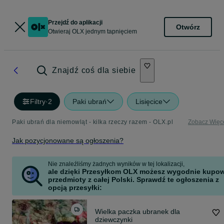
Przejdź do aplikacji
Otwórz
Otwieraj OLX jednym tapnięciem
Znajdź coś dla siebie
Filtry
·
2
Paki ubrań
Lisięcice
Paki ubrań dla niemowląt - kilka rzeczy razem - OLX.pl
Zobacz Więc
Jak pozycjonowane są ogłoszenia?
Nie znaleźliśmy żadnych wyników w tej lokalizacji,
ale dzięki Przesyłkom OLX możesz wygodnie kupo
przedmioty z całej Polski. Sprawdź te ogłoszenia z
opcją przesyłki:
Wielka paczka ubranek dla
dziewczynki