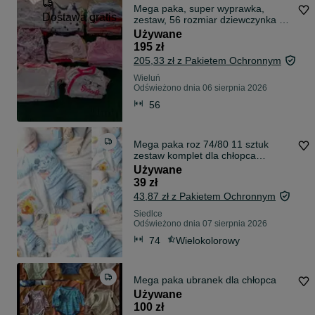
Mega paka, super wyprawka,
Dostawa gratis
zestaw, 56 rozmiar dziewczynka 67
szt
Używane
195 zł
205,33 zł z Pakietem Ochronnym
Wieluń
Odświeżono dnia 06 sierpnia 2026
56
Mega paka roz 74/80 11 sztuk
zestaw komplet dla chłopca
wyprawka dres bluza spodnie
Używane
39 zł
43,87 zł z Pakietem Ochronnym
Siedlce
Odświeżono dnia 07 sierpnia 2026
74
Wielokolorowy
Mega paka ubranek dla chłopca
Używane
100 zł