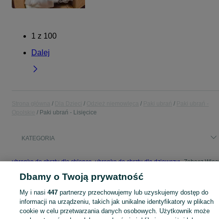
1
z
100
Dalej
Strona główna
Dla Dzieci
Odzież niemowlęca
Paki ubrań
Paki ubrań -
Opolskie
Paki ubrań - Lisięcice
KATEGORIA
ubranko do chrztu dla chłopca
,
ubranko do chrztu dla dziewczynki
Zobacz Więc
,
ubranko do
Dbamy o Twoją prywatność
Mapa kategorii
My i nasi
447
partnerzy przechowujemy lub uzyskujemy dostęp do
Mapa miejscowości
informacji na urządzeniu, takich jak unikalne identyfikatory w plikach
cookie w celu przetwarzania danych osobowych. Użytkownik może
Mapa ministron