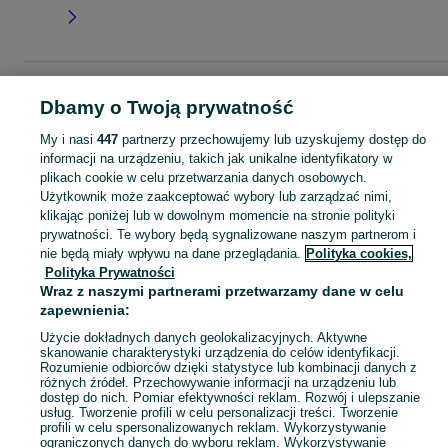
Strona główna
Dla Dzieci
Odzież niemowlęca
Pajacyki
Pajacyki - Śląskie
Dbamy o Twoją prywatność
Pajacyki - Radzionków
My i nasi
447
partnerzy przechowujemy lub uzyskujemy dostęp do
informacji na urządzeniu, takich jak unikalne identyfikatory w
KATEGORIA
plikach cookie w celu przetwarzania danych osobowych.
Użytkownik może zaakceptować wybory lub zarządzać nimi,
ubranko do chrztu dla chłopca
,
ubranko do chrztu dla dziewczynki
Zobacz Więc
,
ubranko do
klikając poniżej lub w dowolnym momencie na stronie polityki
prywatności. Te wybory będą sygnalizowane naszym partnerom i
nie będą miały wpływu na dane przeglądania.
Polityka cookies,
Mapa kategorii
Polityka Prywatności
Mapa miejscowości
Wraz z naszymi partnerami przetwarzamy dane w celu
Mapa ministron
zapewnienia:
Popularne wyszukiwania
Użycie dokładnych danych geolokalizacyjnych. Aktywne
skanowanie charakterystyki urządzenia do celów identyfikacji.
Rozumienie odbiorców dzięki statystyce lub kombinacji danych z
różnych źródeł. Przechowywanie informacji na urządzeniu lub
dostęp do nich. Pomiar efektywności reklam. Rozwój i ulepszanie
usług. Tworzenie profili w celu personalizacji treści. Tworzenie
profili w celu spersonalizowanych reklam. Wykorzystywanie
ograniczonych danych do wyboru reklam. Wykorzystywanie