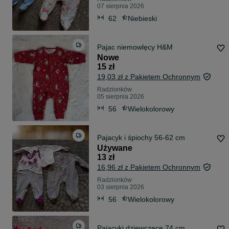
07 sierpnia 2026
62
Niebieski
Pajac niemowlęcy H&M
Nowe
15 zł
19,03 zł z Pakietem Ochronnym
Radzionków
05 sierpnia 2026
56
Wielokolorowy
Pajacyk i śpiochy 56-62 cm
Używane
13 zł
16,96 zł z Pakietem Ochronnym
Radzionków
03 sierpnia 2026
56
Wielokolorowy
Pajacyki dziewczęce 74 cm