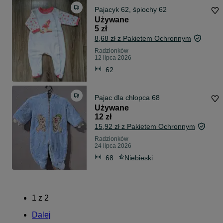
Pajacyk 62, śpiochy 62
Używane
5 zł
8,68 zł z Pakietem Ochronnym
Radzionków
12 lipca 2026
62
Pajac dla chłopca 68
Używane
12 zł
15,92 zł z Pakietem Ochronnym
Radzionków
24 lipca 2026
68
Niebieski
1
z
2
Dalej