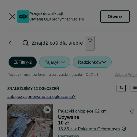
Przejdź do aplikacji
Otwórz
Otwieraj OLX jednym tapnięciem
Znajdź coś dla siebie
Filtry
·
2
Pajacyki
Radzionków
Pajacyki niemowlęce na zatrzaski i guziki - OLX.pl
Zobacz Więc
ZNALEŹLIŚMY 12 OGŁOSZEŃ
Jak pozycjonowane są ogłoszenia?
Pajacyki chłopięce 62 cm
Używane
10 zł
13,85 zł z Pakietem Ochronnym
Radzionków