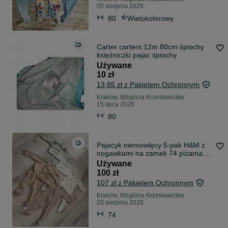
05 sierpnia 2026
80
Wielokolorowy
Carter carters 12m 80cm śpiochy
księżniczki pajac śpiochy
Używane
10 zł
13,85 zł z Pakietem Ochronnym
Kraków, Wzgórza Krzesławickie
15 lipca 2026
80
Pajacyk niemowlęcy 5-pak H&M z
nogawkami na zamek 74 piżama
niemowlę
Używane
100 zł
107 zł z Pakietem Ochronnym
Kraków, Wzgórza Krzesławickie
03 sierpnia 2026
74