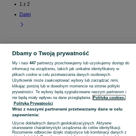
1
z
2
Dalej
Strona główna
Dla Dzieci
Odzież niemowlęca
Pajacyki
Pajacyki -
Małopolskie
Pajacyki - Kraków
Pajacyki - Wzgórza Krzesławickie
Dbamy o Twoją prywatność
My i nasi
447
partnerzy przechowujemy lub uzyskujemy dostęp do
KATEGORIA
informacji na urządzeniu, takich jak unikalne identyfikatory w
plikach cookie w celu przetwarzania danych osobowych.
Użytkownik może zaakceptować wybory lub zarządzać nimi,
ubranko do chrztu dla chłopca
,
ubranko do chrztu dla dziewczynki
Zobacz Więc
,
ubranko do
klikając poniżej lub w dowolnym momencie na stronie polityki
prywatności. Te wybory będą sygnalizowane naszym partnerom i
Mapa kategorii
nie będą miały wpływu na dane przeglądania.
Polityka cookies,
Polityka Prywatności
Mapa miejscowości
Wraz z naszymi partnerami przetwarzamy dane w celu
Mapa ministron
zapewnienia:
Popularne wyszukiwania
Użycie dokładnych danych geolokalizacyjnych. Aktywne
skanowanie charakterystyki urządzenia do celów identyfikacji.
Rozumienie odbiorców dzięki statystyce lub kombinacji danych z