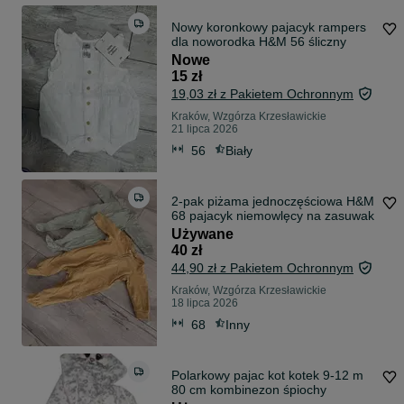
Nowy koronkowy pajacyk rampers
dla noworodka H&M 56 śliczny
Nowe
15 zł
19,03 zł z Pakietem Ochronnym
Kraków, Wzgórza Krzesławickie
21 lipca 2026
56
Biały
2-pak piżama jednoczęściowa H&M
68 pajacyk niemowlęcy na zasuwak
Używane
40 zł
44,90 zł z Pakietem Ochronnym
Kraków, Wzgórza Krzesławickie
18 lipca 2026
68
Inny
Polarkowy pajac kot kotek 9-12 m
80 cm kombinezon śpiochy