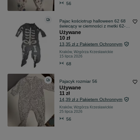
56
Pajac kościotrup halloween 62 68
świecący w ciemności z metki 62-
68
Używane
10 zł
13,35 zł z Pakietem Ochronnym
Kraków, Wzgórza Krzesławickie
15 lipca 2026
68
Pajacyk rozmiar 56
Używane
11 zł
14,39 zł z Pakietem Ochronnym
Kraków, Wzgórza Krzesławickie
25 lipca 2026
56