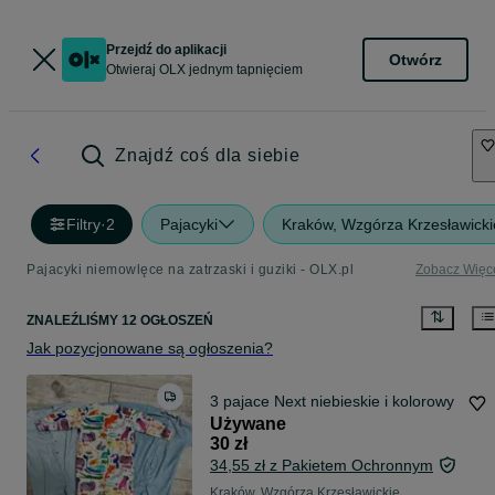
Przejdź do aplikacji
Otwórz
Otwieraj OLX jednym tapnięciem
Znajdź coś dla siebie
Filtry
·
2
Pajacyki
Kraków, Wzgórza Krzesławicki
Pajacyki niemowlęce na zatrzaski i guziki - OLX.pl
Zobacz Więc
ZNALEŹLIŚMY 12 OGŁOSZEŃ
Jak pozycjonowane są ogłoszenia?
3 pajace Next niebieskie i kolorowy
Używane
30 zł
34,55 zł z Pakietem Ochronnym
Kraków, Wzgórza Krzesławickie