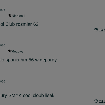
2026
Niebieski
ol Club rozmiar 62
13,
2026
Różowy
 do spania hm 56 w gepardy
2026
aury SMYK cool cloub lisek
23,