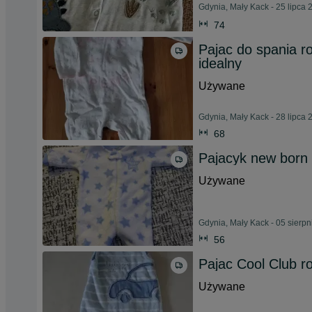
Gdynia, Mały Kack - 25 lipca 
74
Pajac do spania r
idealny
Używane
Gdynia, Mały Kack - 28 lipca 
68
Pajacyk new born li
Używane
Gdynia, Mały Kack - 05 sierp
56
Pajac Cool Club r
Używane