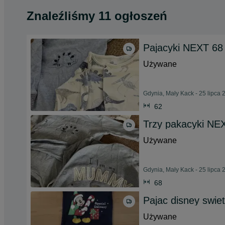
Znaleźliśmy 11 ogłoszeń
Pajacyki NEXT 68
Używane
Gdynia, Mały Kack - 25 lipca 
62
Trzy pakacyki NEX
Używane
Gdynia, Mały Kack - 25 lipca 
68
Pajac disney swie
Używane