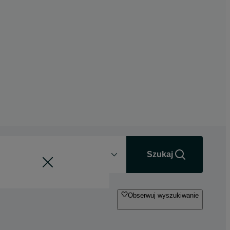
Odległość
+0 km
Szukaj
Obserwuj wyszukiwanie