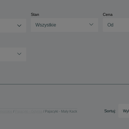
Stan
Cena
Wszystkie
Sortuj:
Wyb
omorskie
Pajacyki - Gdynia
Pajacyki - Mały Kack