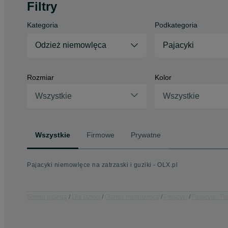
Filtry
Kategoria
Podkategoria
Odzież niemowlęca
Pajacyki
Rozmiar
Kolor
Wszystkie
Wszystkie
Wszystkie
Firmowe
Prywatne
Pajacyki niemowlęce na zatrzaski i guziki - OLX.pl
Strona główna
Dla Dzieci
Odzież niemowlęca
Pajacyki
Pajacyki - P