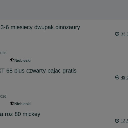
 3-6 miesiecy dwupak dinozaury
33,
2026
Niebieski
T 68 plus czwarty pajac gratis
49,
2026
Niebieski
ta roz 80 mickey
13,