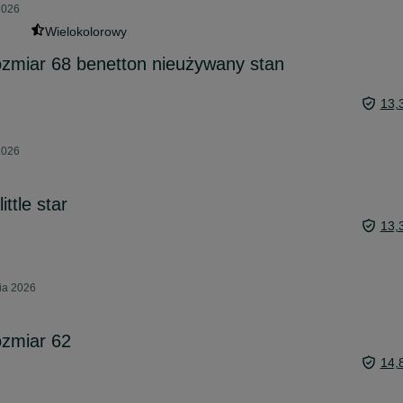
2026
Wielokolorowy
ozmiar 68 benetton nieużywany stan
13,
2026
ttle star
13,
nia 2026
ozmiar 62
14,