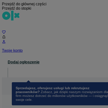
Przejdź do głównej części
Przejdź do stopki
Czat
Twoje konto
Dodaj ogłoszenie
Dla biznesu
opens in a new tab
Sprzedajesz, oferujesz usługi lub rekrutujesz
pracowników?
Zobacz, jak dzięki naszym rozwiązaniom dl
firm możesz dotrzeć do milionów użytkowników — i osiągną
swoje cele.