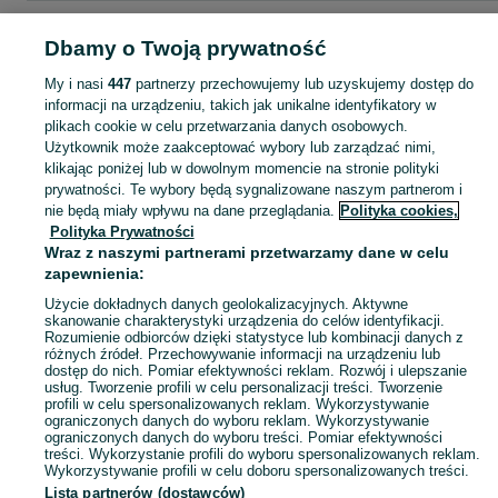
Strona główna
Dla Dzieci
Odzież niemowlęca
Pajacyki
Pajacyki - Łódzkie
Dbamy o Twoją prywatność
Pajacyki - Bełchatów
My i nasi
447
partnerzy przechowujemy lub uzyskujemy dostęp do
informacji na urządzeniu, takich jak unikalne identyfikatory w
KATEGORIA
plikach cookie w celu przetwarzania danych osobowych.
Użytkownik może zaakceptować wybory lub zarządzać nimi,
ubranko do chrztu dla chłopca
,
ubranko do chrztu dla dziewczynki
Zobacz Więc
,
ubranko do
klikając poniżej lub w dowolnym momencie na stronie polityki
prywatności. Te wybory będą sygnalizowane naszym partnerom i
nie będą miały wpływu na dane przeglądania.
Polityka cookies,
Mapa kategorii
Polityka Prywatności
Mapa miejscowości
Wraz z naszymi partnerami przetwarzamy dane w celu
zapewnienia:
Mapa ministron
Użycie dokładnych danych geolokalizacyjnych. Aktywne
Popularne wyszukiwania
skanowanie charakterystyki urządzenia do celów identyfikacji.
Rozumienie odbiorców dzięki statystyce lub kombinacji danych z
różnych źródeł. Przechowywanie informacji na urządzeniu lub
dostęp do nich. Pomiar efektywności reklam. Rozwój i ulepszanie
usług. Tworzenie profili w celu personalizacji treści. Tworzenie
profili w celu spersonalizowanych reklam. Wykorzystywanie
ograniczonych danych do wyboru reklam. Wykorzystywanie
ograniczonych danych do wyboru treści. Pomiar efektywności
treści. Wykorzystanie profili do wyboru spersonalizowanych reklam.
Wykorzystywanie profili w celu doboru spersonalizowanych treści.
Lista partnerów (dostawców)