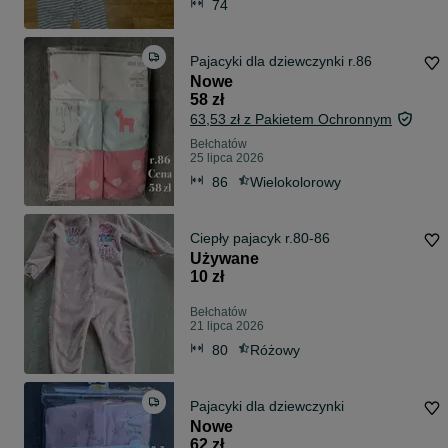
74
Pajacyki dla dziewczynki r.86
Nowe
58 zł
63,53 zł z Pakietem Ochronnym
Bełchatów
25 lipca 2026
86
Wielokolorowy
Ciepły pajacyk r.80-86
Używane
10 zł
Bełchatów
21 lipca 2026
80
Różowy
Pajacyki dla dziewczynki
Nowe
62 zł