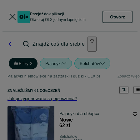
Przejdź do aplikacji
Otwórz
Otwieraj OLX jednym tapnięciem
Znajdź coś dla siebie
Filtry
·
2
Pajacyki
Bełchatów
Pajacyki niemowlęce na zatrzaski i guziki - OLX.pl
Zobacz Więc
ZNALEŹLIŚMY 61 OGŁOSZEŃ
Jak pozycjonowane są ogłoszenia?
Pajacyki dla chłopca
Nowe
62 zł
Bełchatów