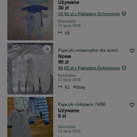
Używane
30 zł
34,55 zł z Pakietem Ochronnym
Bełchatów
10 lipca 2026
68
Pajacyki uniwersalne dla dzieci
Nowe
90 zł
96,65 zł z Pakietem Ochronnym
Bełchatów
21 lipca 2026
62
Biały
Pajacyki chłopięce 74/80
Używane
9 zł
Bełchatów
13 lipca 2026