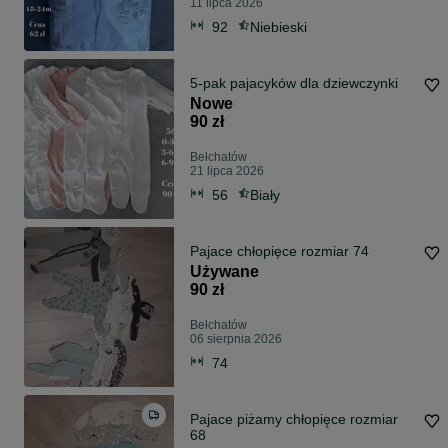
11 lipca 2026
92
Niebieski
5-pak pajacyków dla dziewczynki
Nowe
90 zł
Bełchatów
21 lipca 2026
56
Biały
Pajace chłopięce rozmiar 74
Używane
90 zł
Bełchatów
06 sierpnia 2026
74
Pajace piżamy chłopięce rozmiar
68