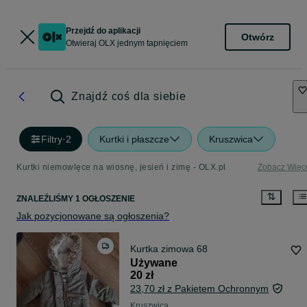
Przejdź do aplikacji
Otwórz
Otwieraj OLX jednym tapnięciem
Znajdź coś dla siebie
Filtry
·
2
Kurtki i płaszcze
Kruszwica
Kurtki niemowlęce na wiosnę, jesień i zimę - OLX.pl
Zobacz Więc
ZNALEŹLIŚMY 1 OGŁOSZENIE
Jak pozycjonowane są ogłoszenia?
Kurtka zimowa 68
Używane
20 zł
23,70 zł z Pakietem Ochronnym
Kruszwica