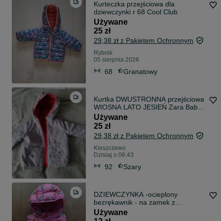
Kurteczka przejściowa dla
dziewczynki r 68 Cool Club
Używane
25 zł
29,38 zł z Pakietem Ochronnym
Rybnik
05 sierpnia 2026
68
Granatowy
Kurtka DWUSTRONNA przejściowa
WIOSNA LATO JESIEŃ Zara Baby
Boy rozm 92 18/24 miesiące
Używane
25 zł
29,38 zł z Pakietem Ochronnym
Kleszczewo
Dzisiaj o 06:43
92
Szary
DZIEWCZYNKA -ocieplony
bezrękawnik - na zamek z
kapturem -rozmiar 74/80cm
Używane