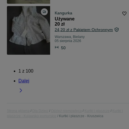
Kangurka
Używane
20 zł
24,20 zł z Pakietem Ochronnym
Warszawa, Bielany
05 sierpnia 2026
50
1
z
100
Dalej
Strona główna
Dla Dzieci
Odzież niemowlęca
Kurtki i płaszcze
Kurtki i
płaszcze - Kujawsko-pomorskie
Kurtki i płaszcze - Kruszwica