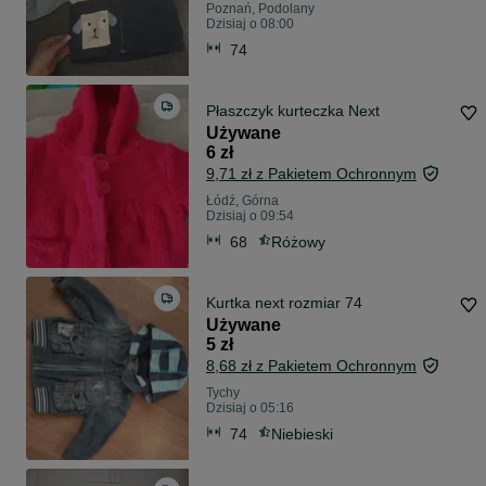
Poznań, Podolany
Dzisiaj o 08:00
74
Płaszczyk kurteczka Next
Używane
6 zł
9,71 zł z Pakietem Ochronnym
Łódź, Górna
Dzisiaj o 09:54
68
Różowy
Kurtka next rozmiar 74
Używane
5 zł
8,68 zł z Pakietem Ochronnym
Tychy
Dzisiaj o 05:16
74
Niebieski