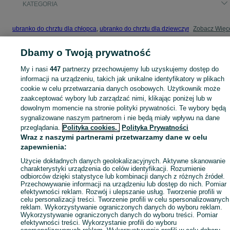
KATEGORIA
ubranko do chrztu dla chłopca
,
ubranko do chrztu dla dziewczynki
Zobacz Więc
,
ubranko do
Dbamy o Twoją prywatność
Mapa kategorii
Mapa miejscowości
My i nasi
447
partnerzy przechowujemy lub uzyskujemy dostęp do
informacji na urządzeniu, takich jak unikalne identyfikatory w plikach
Mapa ministron
cookie w celu przetwarzania danych osobowych. Użytkownik może
Popularne wyszukiwania
zaakceptować wybory lub zarządzać nimi, klikając poniżej lub w
dowolnym momencie na stronie polityki prywatności. Te wybory będą
sygnalizowane naszym partnerom i nie będą miały wpływu na dane
przeglądania.
Polityka cookies,
Polityka Prywatności
Wraz z naszymi partnerami przetwarzamy dane w celu
zapewnienia:
Użycie dokładnych danych geolokalizacyjnych. Aktywne skanowanie
charakterystyki urządzenia do celów identyfikacji. Rozumienie
odbiorców dzięki statystyce lub kombinacji danych z różnych źródeł.
Przechowywanie informacji na urządzeniu lub dostęp do nich. Pomiar
efektywności reklam. Rozwój i ulepszanie usług. Tworzenie profili w
celu personalizacji treści. Tworzenie profili w celu spersonalizowanych
reklam. Wykorzystywanie ograniczonych danych do wyboru reklam.
Wykorzystywanie ograniczonych danych do wyboru treści. Pomiar
efektywności treści. Wykorzystanie profili do wyboru