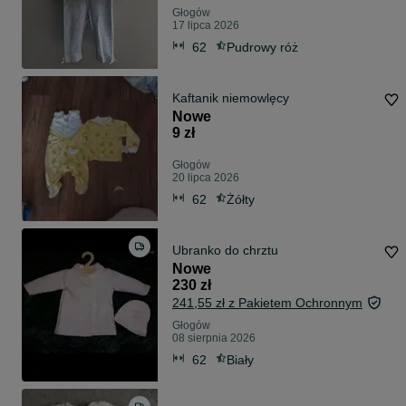
Głogów
17 lipca 2026
62
Pudrowy róż
Kaftanik niemowlęcy
Nowe
9 zł
Głogów
20 lipca 2026
62
Żółty
Ubranko do chrztu
Nowe
230 zł
241,55 zł z Pakietem Ochronnym
Głogów
08 sierpnia 2026
62
Biały