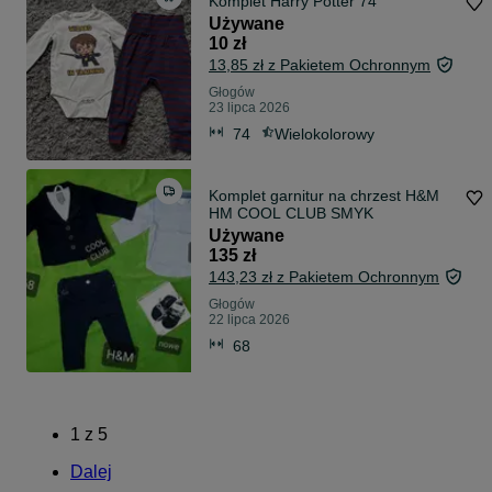
Komplet Harry Potter 74
Używane
10 zł
13,85 zł z Pakietem Ochronnym
Głogów
23 lipca 2026
74
Wielokolorowy
Komplet garnitur na chrzest H&M
HM COOL CLUB SMYK
Używane
135 zł
143,23 zł z Pakietem Ochronnym
Głogów
22 lipca 2026
68
1
z
5
Dalej