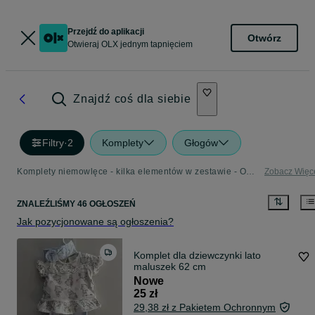
Przejdź do aplikacji
Otwórz
Otwieraj OLX jednym tapnięciem
Znajdź coś dla siebie
Filtry
·
2
Komplety
Głogów
Komplety niemowlęce - kilka elementów w zestawie - OLX.pl
Zobacz Więc
ZNALEŹLIŚMY 46 OGŁOSZEŃ
Jak pozycjonowane są ogłoszenia?
Komplet dla dziewczynki lato
maluszek 62 cm
Nowe
25 zł
29,38 zł z Pakietem Ochronnym