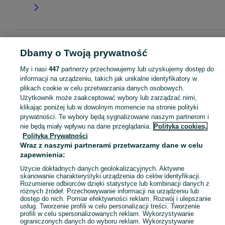
Strona główna
Dla Dzieci
Odzież niemowlęca
Komplety
Komplety -
Dbamy o Twoją prywatność
Dolnośląskie
Komplety - Głogów
My i nasi
447
partnerzy przechowujemy lub uzyskujemy dostęp do
informacji na urządzeniu, takich jak unikalne identyfikatory w
KATEGORIA
plikach cookie w celu przetwarzania danych osobowych.
Użytkownik może zaakceptować wybory lub zarządzać nimi,
ubranko do chrztu dla chłopca
,
ubranko do chrztu dla dziewczynki
Zobacz Więc
,
ubranko do
klikając poniżej lub w dowolnym momencie na stronie polityki
prywatności. Te wybory będą sygnalizowane naszym partnerom i
nie będą miały wpływu na dane przeglądania.
Polityka cookies,
Mapa kategorii
Polityka Prywatności
Mapa miejscowości
Wraz z naszymi partnerami przetwarzamy dane w celu
Mapa ministron
zapewnienia:
Popularne wyszukiwania
Użycie dokładnych danych geolokalizacyjnych. Aktywne
skanowanie charakterystyki urządzenia do celów identyfikacji.
Rozumienie odbiorców dzięki statystyce lub kombinacji danych z
różnych źródeł. Przechowywanie informacji na urządzeniu lub
dostęp do nich. Pomiar efektywności reklam. Rozwój i ulepszanie
usług. Tworzenie profili w celu personalizacji treści. Tworzenie
profili w celu spersonalizowanych reklam. Wykorzystywanie
ograniczonych danych do wyboru reklam. Wykorzystywanie