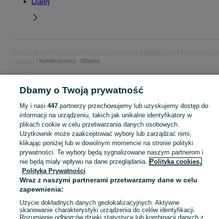
Dalej
Strona główna
Dla Dzieci
Odzież niemowlęca
Kombinezony
Kombinezon
- Śląskie
Kombinezony - Gliwice
POLSKA » ŚLĄSKIE » GLIWICE
Dbamy o Twoją prywatność
My i nasi
447
partnerzy przechowujemy lub uzyskujemy dostęp do
KATEGORIA
informacji na urządzeniu, takich jak unikalne identyfikatory w
plikach cookie w celu przetwarzania danych osobowych.
Użytkownik może zaakceptować wybory lub zarządzać nimi,
ubranko do chrztu dla chłopca
,
ubranko do chrztu dla dziewczynki
Zobacz Więc
,
ubranko do
klikając poniżej lub w dowolnym momencie na stronie polityki
prywatności. Te wybory będą sygnalizowane naszym partnerom i
Mapa kategorii
nie będą miały wpływu na dane przeglądania.
Polityka cookies,
Polityka Prywatności
Mapa miejscowości
Wraz z naszymi partnerami przetwarzamy dane w celu
Mapa ministron
zapewnienia:
Popularne wyszukiwania
Użycie dokładnych danych geolokalizacyjnych. Aktywne
skanowanie charakterystyki urządzenia do celów identyfikacji.
Rozumienie odbiorców dzięki statystyce lub kombinacji danych z