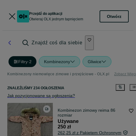
Przejdź do aplikacji
Otwórz
Otwieraj OLX jednym tapnięciem
Znajdź coś dla siebie
Filtry
·
2
Kombinezony
Gliwice
Kombinezony niemowlęce zimowe i przejściowe - OLX.pl
Zobacz Więc
ZNALEŹLIŚMY 234 OGŁOSZENIA
Jak pozycjonowane są ogłoszenia?
Kombinezon zimowy reima 86
rozmiar
Używane
250 zł
262,25 zł z Pakietem Ochronnym