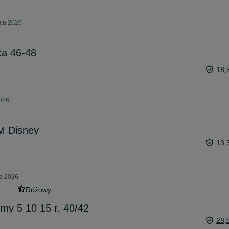
pca 2026
a 46-48
18,
2026
M Disney
13,
ia 2026
Różowy
my 5 10 15 r. 40/42
28,