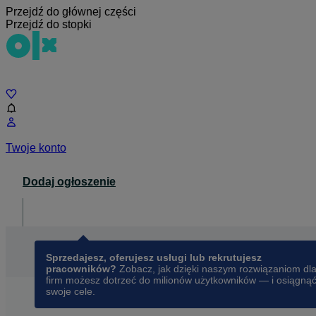
Przejdź do głównej części
Przejdź do stopki
Czat
Twoje konto
Dodaj ogłoszenie
Dla biznesu
opens in a new tab
Sprzedajesz, oferujesz usługi lub rekrutujesz
pracowników?
Zobacz, jak dzięki naszym rozwiązaniom dl
firm możesz dotrzeć do milionów użytkowników — i osiągną
swoje cele.