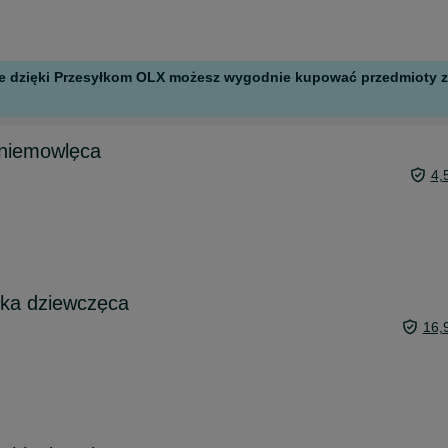
 ale dzięki Przesyłkom OLX możesz wygodnie kupować przedmioty z 
 niemowlęca
4,
ka dziewczęca
16,