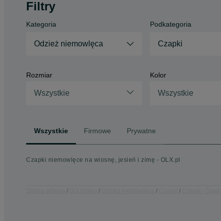
Filtry
Kategoria
Podkategoria
Odzież niemowlęca
Czapki
Rozmiar
Kolor
Wszystkie
Wszystkie
Wszystkie
Firmowe
Prywatne
Czapki niemowlęce na wiosnę, jesień i zimę - OLX.pl
Strona główna
Dla Dzieci
Odzież niemowlęca
Czapki
Czapki - Śląsk