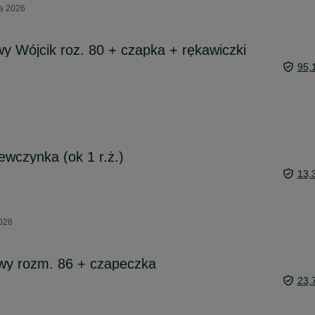
ia 2026
 Wójcik roz. 80 + czapka + rękawiczki
95,
wczynka (ok 1 r.ż.)
13,
2026
y rozm. 86 + czapeczka
23,