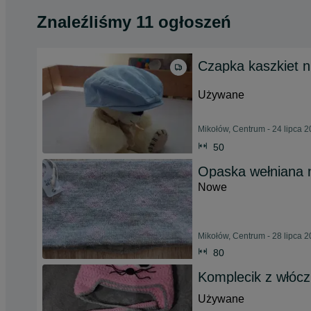
Znaleźliśmy 11 ogłoszeń
Czapka kaszkiet n
Używane
Mikołów, Centrum - 24 lipca 
50
Opaska wełniana 
Nowe
Mikołów, Centrum - 28 lipca 
80
Komplecik z włóc
Używane