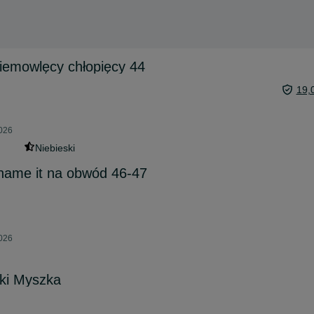
iemowlęcy chłopięcy 44
19,
2026
Niebieski
name it na obwód 46-47
2026
zki Myszka