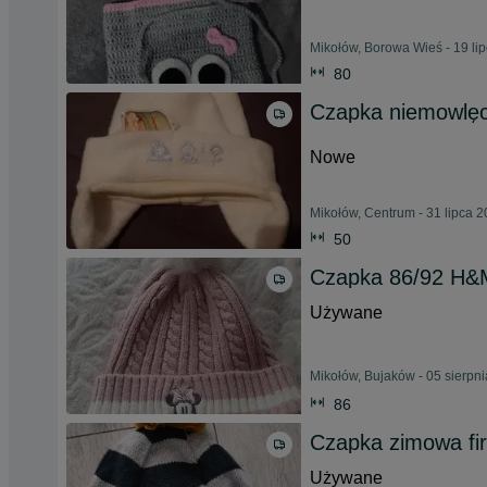
Mikołów, Borowa Wieś - 19 li
80
Czapka niemowlęc
Nowe
Mikołów, Centrum - 31 lipca 
50
Czapka 86/92 H&
Używane
Mikołów, Bujaków - 05 sierpn
86
Czapka zimowa fir
Używane