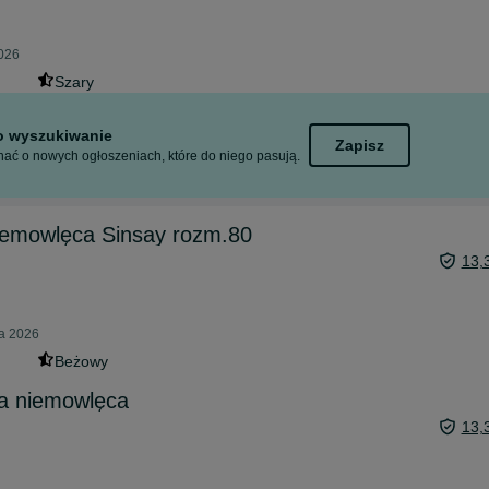
2026
Szary
to wyszukiwanie
Zapisz
ać o nowych ogłoszeniach, które do niego pasują.
emowlęca Sinsay rozm.80
13,
ia 2026
Beżowy
a niemowlęca
13,