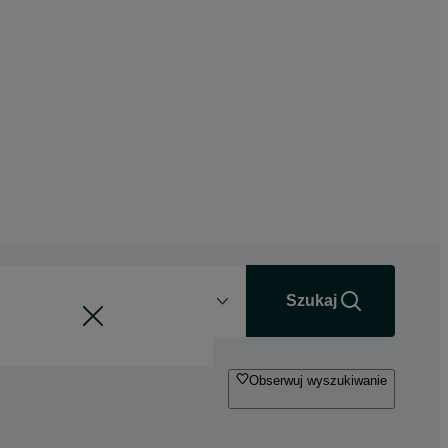
Odległość
+0 km
Szukaj
Obserwuj wyszukiwanie