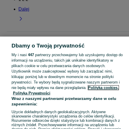
Dalej
Strona główna
Dla Dzieci
Odzież niemowlęca
Czapki
Czapki - Podlaskie
Czapki - Białystok
Czapki - Dziesięciny I
Dbamy o Twoją prywatność
My i nasi
447
partnerzy przechowujemy lub uzyskujemy dostęp do
KATEGORIA
informacji na urządzeniu, takich jak unikalne identyfikatory w
plikach cookie w celu przetwarzania danych osobowych.
Użytkownik może zaakceptować wybory lub zarządzać nimi,
ubranko do chrztu dla chłopca
,
ubranko do chrztu dla dziewczynki
Zobacz Więc
,
ubranko do
klikając poniżej lub w dowolnym momencie na stronie polityki
prywatności. Te wybory będą sygnalizowane naszym partnerom i
nie będą miały wpływu na dane przeglądania.
Polityka cookies,
Mapa kategorii
Polityka Prywatności
Mapa miejscowości
Wraz z naszymi partnerami przetwarzamy dane w celu
Mapa ministron
zapewnienia:
Popularne wyszukiwania
Użycie dokładnych danych geolokalizacyjnych. Aktywne
skanowanie charakterystyki urządzenia do celów identyfikacji.
Rozumienie odbiorców dzięki statystyce lub kombinacji danych z
różnych źródeł. Przechowywanie informacji na urządzeniu lub