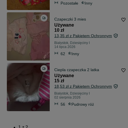
Pozostałe
Inny
Czapeczki 3 mies
Używane
10 zł
13,35 zł z Pakietem Ochronnym
Białystok, Dziesięciny I
14 lipca 2026
62
Inny
Ciepla czapeczka 2 latka
Używane
15 zł
18,53 zł z Pakietem Ochronnym
Białystok, Dziesięciny I
02 sierpnia 2026
56
Pudrowy róż
1
z
2