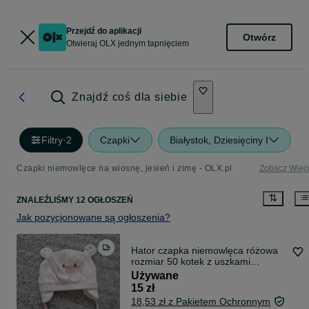
Przejdź do aplikacji
Otwórz
Otwieraj OLX jednym tapnięciem
Znajdź coś dla siebie
Filtry
·
2
Czapki
Białystok, Dziesięciny I
Czapki niemowlęce na wiosnę, jesień i zimę - OLX.pl
Zobacz Więc
ZNALEŹLIŚMY 12 OGŁOSZEŃ
Jak pozycjonowane są ogłoszenia?
Hator czapka niemowlęca różowa
rozmiar 50 kotek z uszkami
wiązana
Używane
15 zł
18,53 zł z Pakietem Ochronnym