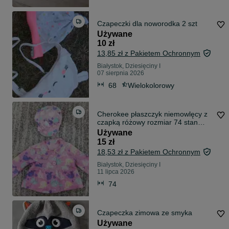
Czapeczki dla noworodka 2 szt
Używane
10 zł
13,85 zł z Pakietem Ochronnym
Białystok, Dziesięciny I
07 sierpnia 2026
68
Wielokolorowy
Cherokee płaszczyk niemowlęcy z
czapką różowy rozmiar 74 stan
idealny
Używane
15 zł
18,53 zł z Pakietem Ochronnym
Białystok, Dziesięciny I
11 lipca 2026
74
Czapeczka zimowa ze smyka
Używane