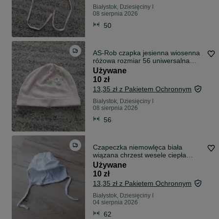
Białystok, Dziesięciny I
08 sierpnia 2026
50
AS-Rob czapka jesienna wiosenna
różowa rozmiar 56 uniwersalna
kwiaty
Używane
10 zł
13,35 zł z Pakietem Ochronnym
Białystok, Dziesięciny I
08 sierpnia 2026
56
Czapeczka niemowlęca biała
wiązana chrzest wesele ciepła
bawełniana 62
Używane
10 zł
13,35 zł z Pakietem Ochronnym
Białystok, Dziesięciny I
04 sierpnia 2026
62