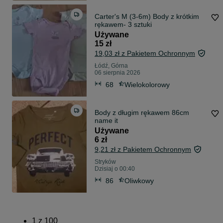
Carter's M (3-6m) Body z krótkim
rękawem- 3 sztuki
Używane
15 zł
19,03 zł z Pakietem Ochronnym
Łódź, Górna
06 sierpnia 2026
68
Wielokolorowy
Body z długim rękawem 86cm
name it
Używane
6 zł
9,21 zł z Pakietem Ochronnym
Stryków
Dzisiaj o 00:40
86
Oliwkowy
1
z
100