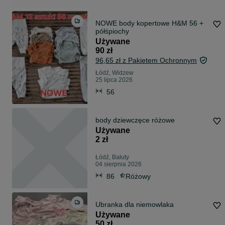
NOWE body kopertowe H&M 56 +
półśpiochy
Używane
90 zł
96,65 zł z Pakietem Ochronnym
Łódź, Widzew
25 lipca 2026
56
body dziewczęce różowe
Używane
2 zł
Łódź, Bałuty
04 sierpnia 2026
86
Różowy
Ubranka dla niemowlaka
Używane
50 zł