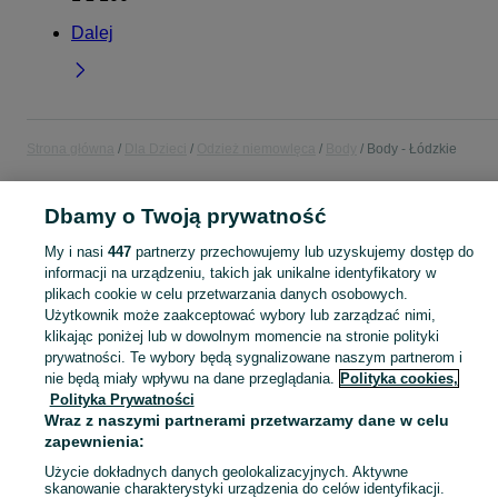
Dalej
Strona główna
Dla Dzieci
Odzież niemowlęca
Body
Body - Łódzkie
POLSKA » ŁÓDZKIE
Dbamy o Twoją prywatność
My i nasi
447
partnerzy przechowujemy lub uzyskujemy dostęp do
KATEGORIA
informacji na urządzeniu, takich jak unikalne identyfikatory w
plikach cookie w celu przetwarzania danych osobowych.
Użytkownik może zaakceptować wybory lub zarządzać nimi,
ubranko do chrztu dla chłopca
,
ubranko do chrztu dla dziewczynki
Zobacz Więc
,
ubranko do
klikając poniżej lub w dowolnym momencie na stronie polityki
prywatności. Te wybory będą sygnalizowane naszym partnerom i
Mapa kategorii
nie będą miały wpływu na dane przeglądania.
Polityka cookies,
Polityka Prywatności
Mapa miejscowości
Wraz z naszymi partnerami przetwarzamy dane w celu
Mapa ministron
zapewnienia:
Popularne wyszukiwania
Użycie dokładnych danych geolokalizacyjnych. Aktywne
skanowanie charakterystyki urządzenia do celów identyfikacji.