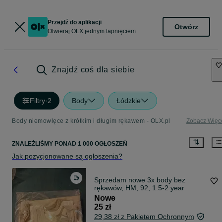
Przejdź do aplikacji
Otwórz
Otwieraj OLX jednym tapnięciem
Znajdź coś dla siebie
Filtry
·
2
Body
Łódzkie
Body niemowlęce z krótkim i długim rękawem - OLX.pl
Zobacz Więc
ZNALEŹLIŚMY
PONAD
1 000 OGŁOSZEŃ
Jak pozycjonowane są ogłoszenia?
Sprzedam nowe 3x body bez
rękawów, HM, 92, 1.5-2 year
Nowe
25 zł
29,38 zł z Pakietem Ochronnym