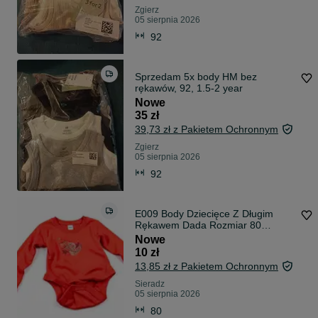
Zgierz
05 sierpnia 2026
92
Sprzedam 5x body HM bez
rękawów, 92, 1.5-2 year
Nowe
35 zł
39,73 zł z Pakietem Ochronnym
Zgierz
05 sierpnia 2026
92
E009 Body Dziecięce Z Długim
Rękawem Dada Rozmiar 80
Czerwone Nadruk Rybka WOŚP
Nowe
Dla Chłopca Dla Dziewczynki
10 zł
Bawełniane Ubranko Dziecięce
13,85 zł z Pakietem Ochronnym
Niemowlęce
Sieradz
05 sierpnia 2026
80