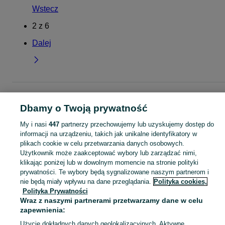
Wstecz
2
z
6
Dalej
Strona główna
Dla Dzieci
Odzież niemowlęca
Body
Body - Lubelskie
Body - Chełm
Dbamy o Twoją prywatność
My i nasi
447
partnerzy przechowujemy lub uzyskujemy dostęp do
KATEGORIA
informacji na urządzeniu, takich jak unikalne identyfikatory w
plikach cookie w celu przetwarzania danych osobowych.
Użytkownik może zaakceptować wybory lub zarządzać nimi,
ubranko do chrztu dla chłopca
,
ubranko do chrztu dla dziewczynki
Zobacz Więc
,
ubranko do
klikając poniżej lub w dowolnym momencie na stronie polityki
prywatności. Te wybory będą sygnalizowane naszym partnerom i
Mapa kategorii
nie będą miały wpływu na dane przeglądania.
Polityka cookies,
Polityka Prywatności
Mapa miejscowości
Wraz z naszymi partnerami przetwarzamy dane w celu
Mapa ministron
zapewnienia:
Popularne wyszukiwania
Użycie dokładnych danych geolokalizacyjnych. Aktywne