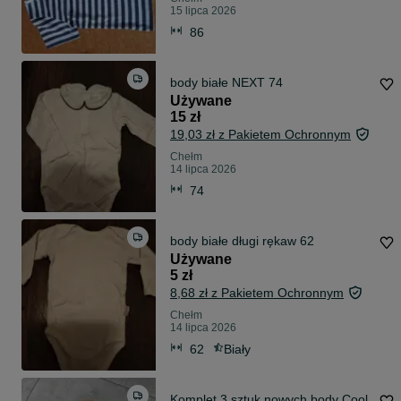
15 lipca 2026
86
body białe NEXT 74
Używane
15 zł
19,03 zł z Pakietem Ochronnym
Chełm
14 lipca 2026
74
body białe długi rękaw 62
Używane
5 zł
8,68 zł z Pakietem Ochronnym
Chełm
14 lipca 2026
62
Biały
Komplet 3 sztuk nowych body Cool