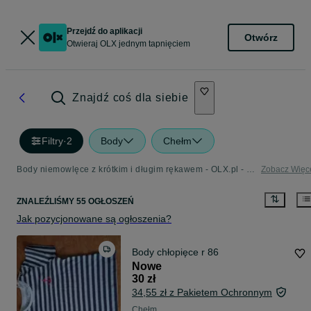
Przejdź do aplikacji
Otwórz
Otwieraj OLX jednym tapnięciem
Znajdź coś dla siebie
Filtry
·
2
Body
Chełm
Body niemowlęce z krótkim i długim rękawem - OLX.pl - Strona 2
Zobacz Więc
ZNALEŹLIŚMY 55 OGŁOSZEŃ
Jak pozycjonowane są ogłoszenia?
Body chłopięce r 86
Nowe
30 zł
34,55 zł z Pakietem Ochronnym
Chełm