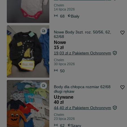
Chełm
14 lipca 2026
68
Biały
Nowe Body 3szt. roz. 50/56, 62,
62/68
Nowe
15 zł
19,03 zł z Pakietem Ochronnym
Chełm
30 lipca 2026
50
Body dla chłopca rozmiar 62/68
długi rękaw
Używane
40 zł
44,40 zł z Pakietem Ochronnym
Chełm
23 lipca 2026
62
Szary