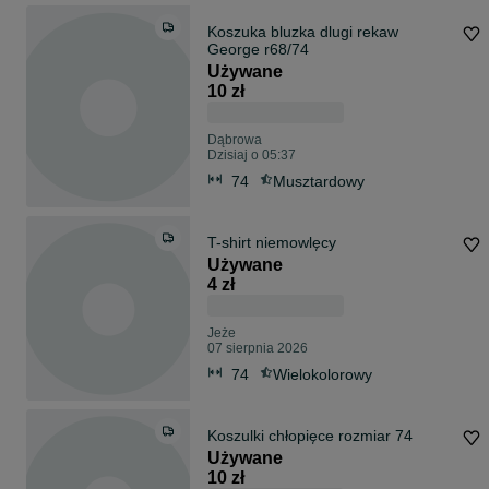
Koszuka bluzka dlugi rekaw
George r68/74
Używane
10 zł
Dąbrowa
Dzisiaj o 05:37
74
Musztardowy
T-shirt niemowlęcy
Używane
4 zł
Jeże
07 sierpnia 2026
74
Wielokolorowy
Koszulki chłopięce rozmiar 74
Używane
10 zł