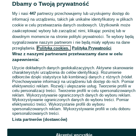
Mapa ministron
Dbamy o Twoją prywatność
Popularne wyszukiwania
My i nasi
447
partnerzy przechowujemy lub uzyskujemy dostęp do
informacji na urządzeniu, takich jak unikalne identyfikatory w plikach
cookie w celu przetwarzania danych osobowych. Użytkownik może
zaakceptować wybory lub zarządzać nimi, klikając poniżej lub w
dowolnym momencie na stronie polityki prywatności. Te wybory będą
sygnalizowane naszym partnerom i nie będą miały wpływu na dane
przeglądania.
Polityka cookies,
Polityka Prywatności
Wraz z naszymi partnerami przetwarzamy dane w celu
zapewnienia:
Użycie dokładnych danych geolokalizacyjnych. Aktywne skanowanie
charakterystyki urządzenia do celów identyfikacji. Rozumienie
odbiorców dzięki statystyce lub kombinacji danych z różnych źródeł.
Przechowywanie informacji na urządzeniu lub dostęp do nich. Pomiar
efektywności reklam. Rozwój i ulepszanie usług. Tworzenie profili w
celu personalizacji treści. Tworzenie profili w celu spersonalizowanych
reklam. Wykorzystywanie ograniczonych danych do wyboru reklam.
Wykorzystywanie ograniczonych danych do wyboru treści. Pomiar
efektywności treści. Wykorzystanie profili do wyboru
spersonalizowanych reklam. Wykorzystywanie profili w celu doboru
spersonalizowanych treści.
Lista partnerów (dostawców)
Akceptuj wszystkie