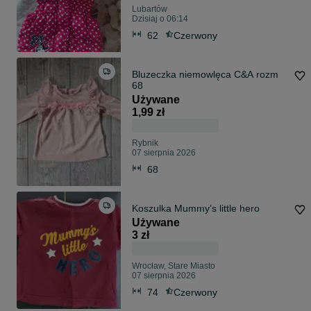
Lubartów
Dzisiaj o 06:14
62
Czerwony
Bluzeczka niemowlęca C&A rozm
68
Używane
1,99 zł
Rybnik
07 sierpnia 2026
68
Koszulka Mummy’s little hero
Używane
3 zł
Wrocław, Stare Miasto
07 sierpnia 2026
74
Czerwony