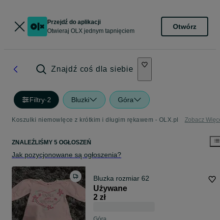
Przejdź do aplikacji
Otwórz
Otwieraj OLX jednym tapnięciem
Znajdź coś dla siebie
Filtry
·
2
Bluzki
Góra
Koszulki niemowlęce z krótkim i długim rękawem - OLX.pl
Zobacz Więc
ZNALEŹLIŚMY 5 OGŁOSZEŃ
Jak pozycjonowane są ogłoszenia?
Bluzka rozmiar 62
Używane
2 zł
Góra