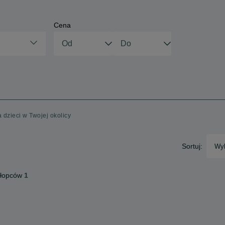
Cena
a dzieci w Twojej okolicy
Sortuj:
Wyb
hłopców
1