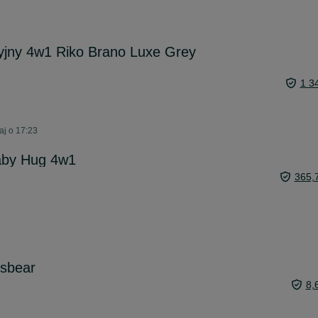
yjny 4w1 Riko Brano Luxe Grey
1 3
aj o 17:23
aby Hug 4w1
365,
sbear
8,