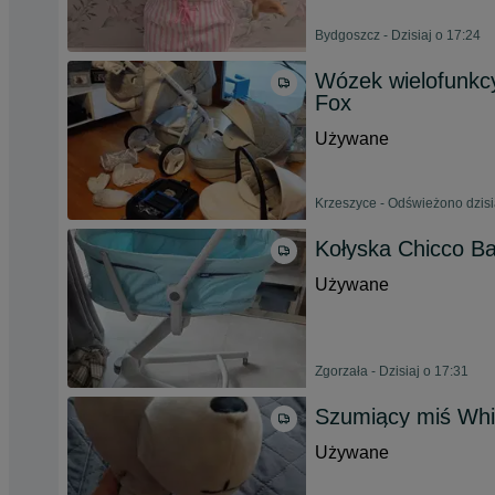
Bydgoszcz - Dzisiaj o 17:24
Wózek wielofunkc
Fox
Używane
Krzeszyce - Odświeżono dzisi
Kołyska Chicco B
Używane
Zgorzała - Dzisiaj o 17:31
Szumiący miś Whi
Używane