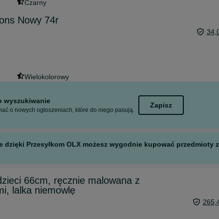
Czarny
sons Nowy 74r
34,
Wielokolorowy
to wyszukiwanie
Zapisz
ać o nowych ogłoszeniach, które do niego pasują.
 ale dzięki Przesyłkom OLX możesz wygodnie kupować przedmioty z 
dzieci 66cm, ręcznie malowana z
i, lalka niemowlę
265,