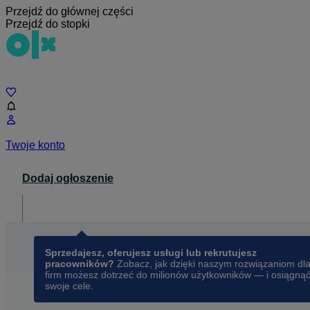
Przejdź do głównej części
Przejdź do stopki
Czat
Twoje konto
Dodaj ogłoszenie
Dla biznesu
opens in a new tab
Sprzedajesz, oferujesz usługi lub rekrutujesz
pracowników?
Zobacz, jak dzięki naszym rozwiązaniom dl
firm możesz dotrzeć do milionów użytkowników — i osiągną
swoje cele.