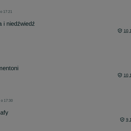
 o 17:21
a i niedźwiedź
10,
mentoni
10,
 o 17:30
afy
9,