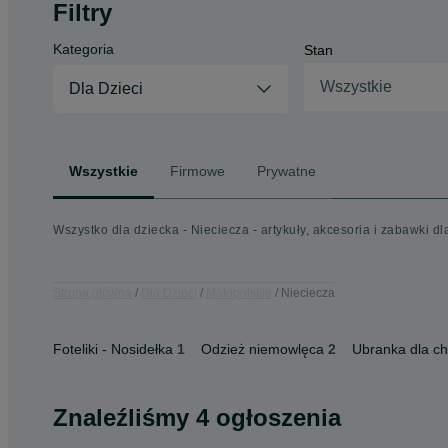
Filtry
Kategoria
Stan
Wszystkie
Dla Dzieci
Wszystkie
Firmowe
Prywatne
Wszystko dla dziecka - Nieciecza - artykuły, akcesoria i zabawki dl
Strona główna
Dla Dzieci
Małopolskie
Nieciecza
Foteliki - Nosidełka
1
Odzież niemowlęca
2
Ubranka dla c
Znaleźliśmy 4 ogłoszenia