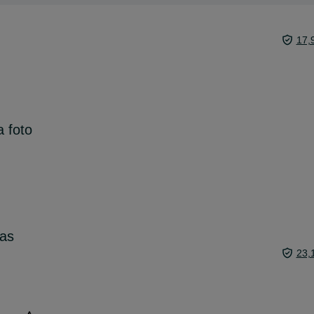
u
17,
 foto
das
23,