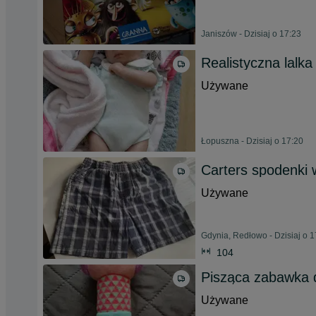
Janiszów - Dzisiaj o 17:23
Realistyczna lalk
Używane
Łopuszna - Dzisiaj o 17:20
Carters spodenki w
Używane
Gdynia, Redłowo - Dzisiaj o 1
104
Pisząca zabawka 
Używane