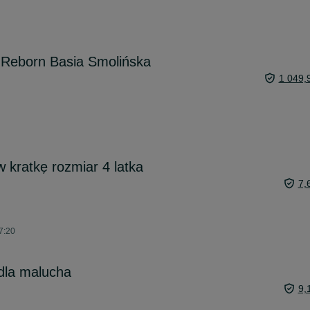
a Reborn Basia Smolińska
1 049,
 kratkę rozmiar 4 latka
7,
7:20
dla malucha
9,