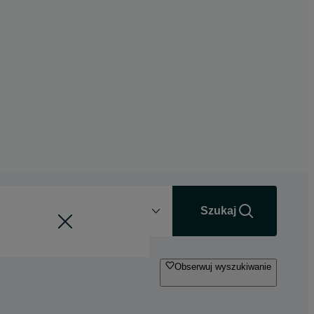
Odległość
+0 km
Szukaj
Obserwuj wyszukiwanie