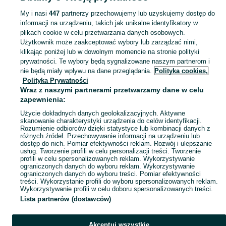
Foteliki - Nosidełka - Skierniewice
My i nasi
447
partnerzy przechowujemy lub uzyskujemy dostęp do
informacji na urządzeniu, takich jak unikalne identyfikatory w
KATEGORIA
plikach cookie w celu przetwarzania danych osobowych.
Użytkownik może zaakceptować wybory lub zarządzać nimi,
Foteliki samochodowe i nosidełka dla dzieci na OLX! Sprawdź najnowsze ogłoszenia i zapewnij bezpieczeństwo swojemu dziecku. Skierniewice i okolice.
Zobacz Więc
klikając poniżej lub w dowolnym momencie na stronie polityki
prywatności. Te wybory będą sygnalizowane naszym partnerom i
nie będą miały wpływu na dane przeglądania.
Polityka cookies,
Mapa kategorii
Polityka Prywatności
Mapa miejscowości
Wraz z naszymi partnerami przetwarzamy dane w celu
zapewnienia:
Mapa ministron
Użycie dokładnych danych geolokalizacyjnych. Aktywne
Popularne wyszukiwania
skanowanie charakterystyki urządzenia do celów identyfikacji.
Rozumienie odbiorców dzięki statystyce lub kombinacji danych z
różnych źródeł. Przechowywanie informacji na urządzeniu lub
dostęp do nich. Pomiar efektywności reklam. Rozwój i ulepszanie
usług. Tworzenie profili w celu personalizacji treści. Tworzenie
profili w celu spersonalizowanych reklam. Wykorzystywanie
ograniczonych danych do wyboru reklam. Wykorzystywanie
ograniczonych danych do wyboru treści. Pomiar efektywności
treści. Wykorzystanie profili do wyboru spersonalizowanych reklam.
Wykorzystywanie profili w celu doboru spersonalizowanych treści.
Lista partnerów (dostawców)
Akceptuj wszystkie