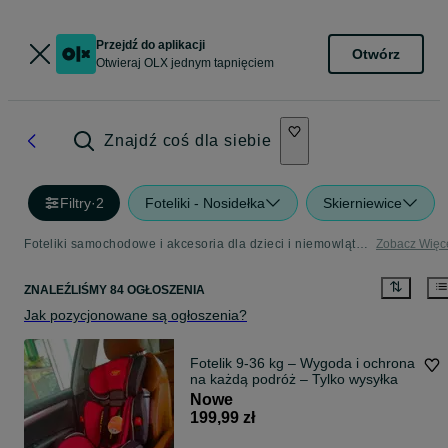
Przejdź do aplikacji
Otwórz
Otwieraj OLX jednym tapnięciem
Znajdź coś dla siebie
Filtry
·
2
Foteliki - Nosidełka
Skierniewice
Foteliki samochodowe i akcesoria dla dzieci i niemowląt - Skierniewice
Zobacz Więc
ZNALEŹLIŚMY 84 OGŁOSZENIA
Jak pozycjonowane są ogłoszenia?
Fotelik 9-36 kg – Wygoda i ochrona
na każdą podróż – Tylko wysyłka
Nowe
199,99 zł