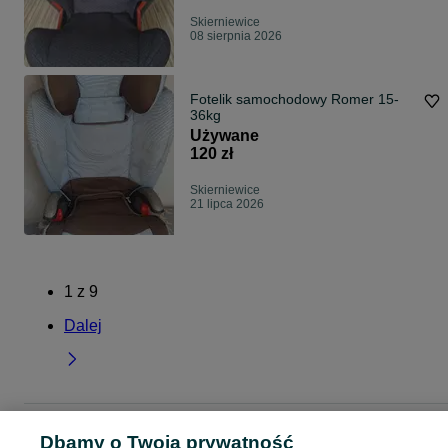
Skierniewice
08 sierpnia 2026
Fotelik samochodowy Romer 15-
36kg
Używane
120 zł
Skierniewice
21 lipca 2026
1
z
9
Dalej
Strona główna
Dla Dzieci
Foteliki - Nosidełka
Foteliki - Nosidełka - Łódzkie
Dbamy o Twoją prywatność