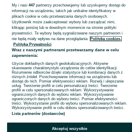
My i nasi
447
partnerzy przechowujemy lub uzyskujemy dostęp do
informacji na urządzeniu, takich jak unikalne identyfikatory w
KATEGORIA
plikach cookie w celu przetwarzania danych osobowych.
Użytkownik może zaakceptować wybory lub zarządzać nimi,
klikając poniżej lub w dowolnym momencie na stronie polityki
Foteliki samochodowe i nosidełka dla dzieci na OLX! Sprawdź najnowsze ogłoszenia i zapewnij bezpieczeństwo swojemu dziecku. Iława i okolice.
Zobacz Więc
prywatności. Te wybory będą sygnalizowane naszym partnerom i
nie będą miały wpływu na dane przeglądania.
Polityka cookies,
Mapa kategorii
Polityka Prywatności
Mapa miejscowości
Wraz z naszymi partnerami przetwarzamy dane w celu
zapewnienia:
Mapa ministron
Użycie dokładnych danych geolokalizacyjnych. Aktywne
Popularne wyszukiwania
skanowanie charakterystyki urządzenia do celów identyfikacji.
Rozumienie odbiorców dzięki statystyce lub kombinacji danych z
różnych źródeł. Przechowywanie informacji na urządzeniu lub
dostęp do nich. Pomiar efektywności reklam. Rozwój i ulepszanie
usług. Tworzenie profili w celu personalizacji treści. Tworzenie
profili w celu spersonalizowanych reklam. Wykorzystywanie
ograniczonych danych do wyboru reklam. Wykorzystywanie
ograniczonych danych do wyboru treści. Pomiar efektywności
treści. Wykorzystanie profili do wyboru spersonalizowanych reklam.
Wykorzystywanie profili w celu doboru spersonalizowanych treści.
Lista partnerów (dostawców)
Akceptuj wszystkie