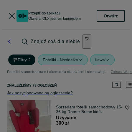
Przejdź do aplikacji
Otwórz
Otwieraj OLX jednym tapnięciem
Znajdź coś dla siebie
Filtry
·
2
Foteliki - Nosidełka
Iława
Foteliki samochodowe i akcesoria dla dzieci i niemowląt - Iława
Zobacz Więc
ZNALEŹLIŚMY 78 OGŁOSZEŃ
Jak pozycjonowane są ogłoszenia?
Sprzedam fotelik samochodowy 15-
36 kg Romer Britax kidfix
Używane
300 zł