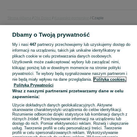
Strona główna
Dla Dzieci
Kujawsko-pomorskie
Czaple
Dbamy o Twoją prywatność
DLA DZIECI
My i nasi
447
partnerzy przechowujemy lub uzyskujemy dostęp do
informacji na urządzeniu, takich jak unikalne identyfikatory w
KATEGORIA
plikach cookie w celu przetwarzania danych osobowych.
Użytkownik może zaakceptować wybory lub zarządzać nimi,
Zakupy dla Twojej pociechy mogą być dziecinnie proste! Znajdź to, czego potrzebujesz w kategorii Dla Dzieci na OLX - Czaple i okolice!
Zobacz Więc
klikając poniżej lub w dowolnym momencie na stronie polityki
prywatności. Te wybory będą sygnalizowane naszym partnerom i
nie będą miały wpływu na dane przeglądania.
Polityka cookies,
Mapa kategorii
Polityka Prywatności
Mapa miejscowości
Wraz z naszymi partnerami przetwarzamy dane w celu
Mapa ministron
zapewnienia:
Popularne wyszukiwania
Użycie dokładnych danych geolokalizacyjnych. Aktywne
skanowanie charakterystyki urządzenia do celów identyfikacji.
Rozumienie odbiorców dzięki statystyce lub kombinacji danych z
różnych źródeł. Przechowywanie informacji na urządzeniu lub
dostęp do nich. Pomiar efektywności reklam. Rozwój i ulepszanie
usług. Tworzenie profili w celu personalizacji treści. Tworzenie
profili w celu spersonalizowanych reklam. Wykorzystywanie