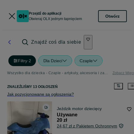
Przejdź do aplikacji
Otwórz
Otwieraj OLX jednym tapnięciem
Znajdź coś dla siebie
Filtry
·
2
Dla Dzieci
Czaple
Wszystko dla dziecka - Czaple - artykuły, akcesoria i zabawki dla dzieci w Twojej okolicy
Zobacz Więc
ZNALEŹLIŚMY 13 OGŁOSZEŃ
Jak pozycjonowane są ogłoszenia?
Jeździk motor dziecięcy
Używane
20 zł
24,67 zł z Pakietem Ochronnym