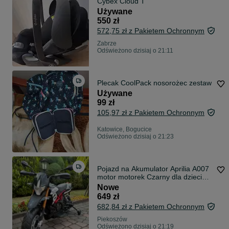
Cybex Cloud T
Używane
550 zł
572,75 zł z Pakietem Ochronnym
Zabrze
Odświeżono dzisiaj o 21:11
Plecak CoolPack nosorożec zestaw
Używane
99 zł
105,97 zł z Pakietem Ochronnym
Katowice, Bogucice
Odświeżono dzisiaj o 21:23
Pojazd na Akumulator Aprilia A007
motor motorek Czarny dla dzieci
EVA
Nowe
649 zł
682,84 zł z Pakietem Ochronnym
Piekoszów
Odświeżono dzisiaj o 21:19