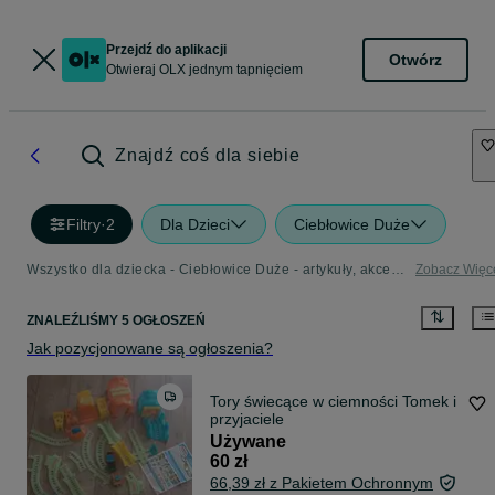
Przejdź do aplikacji
Otwórz
Otwieraj OLX jednym tapnięciem
Znajdź coś dla siebie
Filtry
·
2
Dla Dzieci
Ciebłowice Duże
Wszystko dla dziecka - Ciebłowice Duże - artykuły, akcesoria i zabawki dla dzieci w Twojej okolicy
Zobacz Więc
ZNALEŹLIŚMY 5 OGŁOSZEŃ
Jak pozycjonowane są ogłoszenia?
Tory świecące w ciemności Tomek i
przyjaciele
Używane
60 zł
66,39 zł z Pakietem Ochronnym