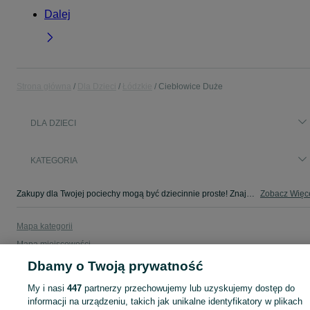
Dalej
Strona główna
Dla Dzieci
Łódzkie
Ciebłowice Duże
DLA DZIECI
KATEGORIA
Zakupy dla Twojej pociechy mogą być dziecinnie proste! Znajdź to, czego potrzebujesz w kategorii Dla Dzieci na OLX - Ciebłowice Duże i okolice!
Zobacz Więc
Mapa kategorii
Mapa miejscowości
Mapa ministron
Dbamy o Twoją prywatność
Popularne wyszukiwania
My i nasi
447
partnerzy przechowujemy lub uzyskujemy dostęp do
informacji na urządzeniu, takich jak unikalne identyfikatory w plikach