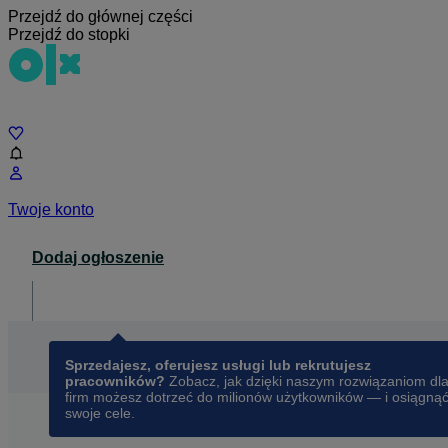
Przejdź do głównej części
Przejdź do stopki
Czat
Twoje konto
Dodaj ogłoszenie
Dla biznesu
opens in a new tab
Sprzedajesz, oferujesz usługi lub rekrutujesz
pracowników?
Zobacz, jak dzięki naszym rozwiązaniom dl
firm możesz dotrzeć do milionów użytkowników — i osiągną
swoje cele.