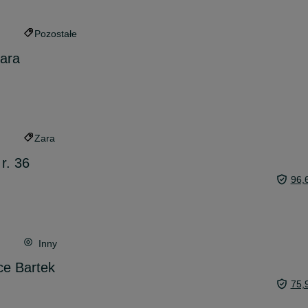
Pozostałe
zara
Zara
r. 36
96,
Inny
ce Bartek
75,