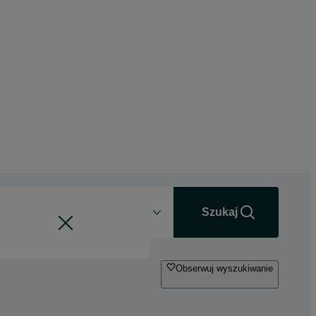
Odległość
+0 km
Szukaj
Obserwuj wyszukiwanie