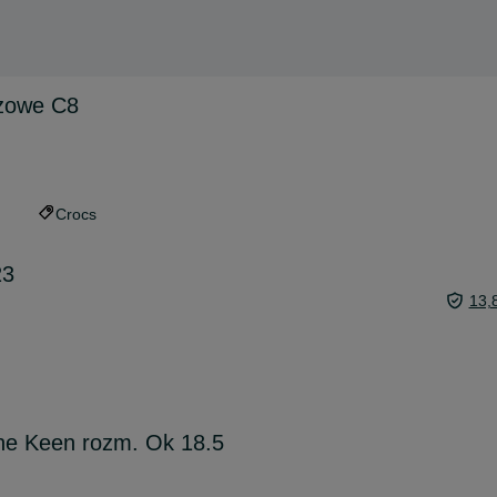
óżowe C8
Crocs
23
13,
zne Keen rozm. Ok 18.5