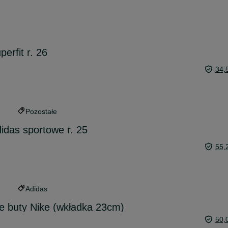
perfit r. 26
34,
Pozostałe
idas sportowe r. 25
55,
Adidas
ce buty Nike (wkładka 23cm)
50,