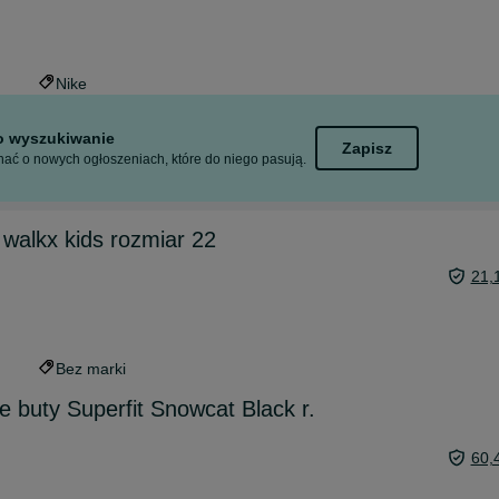
Nike
to wyszukiwanie
Zapisz
ać o nowych ogłoszeniach, które do niego pasują.
 walkx kids rozmiar 22
21,
Bez marki
e buty Superfit Snowcat Black r.
60,