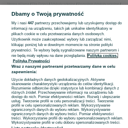
Strona główna
Dla Dzieci
Artykuły szkolne
Pozostałe Artykuły szkolne
Pozostałe Artykuły szkolne - Dolnośląskie
Pozostałe Artykuły szkolne -
Dbamy o Twoją prywatność
Wrocław
Pozostałe Artykuły szkolne - Stare Miasto
My i nasi
447
partnerzy przechowujemy lub uzyskujemy dostęp do
informacji na urządzeniu, takich jak unikalne identyfikatory w
KATEGORIA
plikach cookie w celu przetwarzania danych osobowych.
Użytkownik może zaakceptować wybory lub zarządzać nimi,
bidon szkolny
,
worek na obuwie
,
śniadaniówka szkolna
Zobacz Więc
klikając poniżej lub w dowolnym momencie na stronie polityki
prywatności. Te wybory będą sygnalizowane naszym partnerom i
nie będą miały wpływu na dane przeglądania.
Polityka cookies,
Mapa kategorii
Polityka Prywatności
Mapa miejscowości
Wraz z naszymi partnerami przetwarzamy dane w celu
zapewnienia:
Mapa ministron
Użycie dokładnych danych geolokalizacyjnych. Aktywne
Popularne wyszukiwania
skanowanie charakterystyki urządzenia do celów identyfikacji.
Rozumienie odbiorców dzięki statystyce lub kombinacji danych z
różnych źródeł. Przechowywanie informacji na urządzeniu lub
dostęp do nich. Pomiar efektywności reklam. Rozwój i ulepszanie
usług. Tworzenie profili w celu personalizacji treści. Tworzenie
profili w celu spersonalizowanych reklam. Wykorzystywanie
ograniczonych danych do wyboru reklam. Wykorzystywanie
ograniczonych danych do wyboru treści. Pomiar efektywności
treści. Wykorzystanie profili do wyboru spersonalizowanych reklam.
Wykorzystywanie profili w celu doboru spersonalizowanych treści.