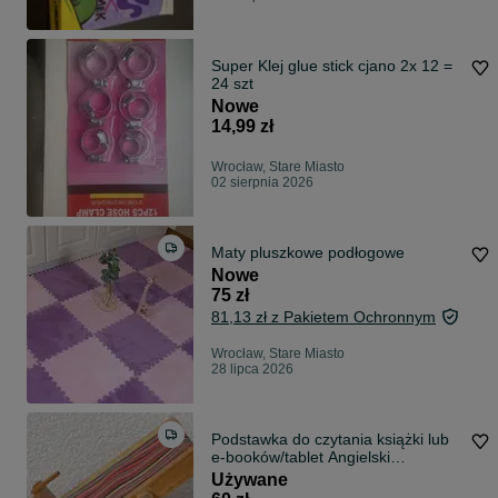
Super Klej glue stick cjano 2x 12 =
24 szt
Nowe
14,99 zł
Wrocław, Stare Miasto
02 sierpnia 2026
Maty pluszkowe podłogowe
Nowe
75 zł
81,13 zł z Pakietem Ochronnym
Wrocław, Stare Miasto
28 lipca 2026
Podstawka do czytania książki lub
e-booków/tablet Angielski
producent.
Używane