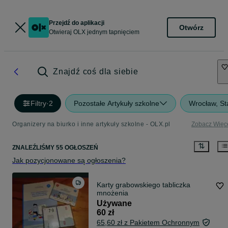
Przejdź do aplikacji
Otwórz
Otwieraj OLX jednym tapnięciem
Znajdź coś dla siebie
Filtry
·
2
Pozostałe Artykuły szkolne
Wrocław, St
Organizery na biurko i inne artykuły szkolne - OLX.pl
Zobacz Więc
ZNALEŹLIŚMY 55 OGŁOSZEŃ
Jak pozycjonowane są ogłoszenia?
Karty grabowskiego tabliczka
mnożenia
Używane
60 zł
65,60 zł z Pakietem Ochronnym