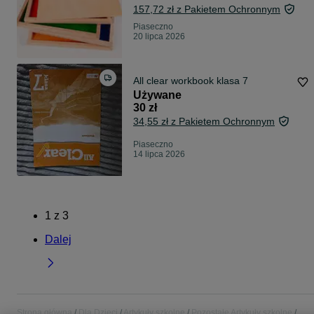
157,72 zł z Pakietem Ochronnym
Piaseczno
20 lipca 2026
All clear workbook klasa 7
Używane
30 zł
34,55 zł z Pakietem Ochronnym
Piaseczno
14 lipca 2026
1
z
3
Dalej
Strona główna
Dla Dzieci
Artykuły szkolne
Pozostałe Artykuły szkolne