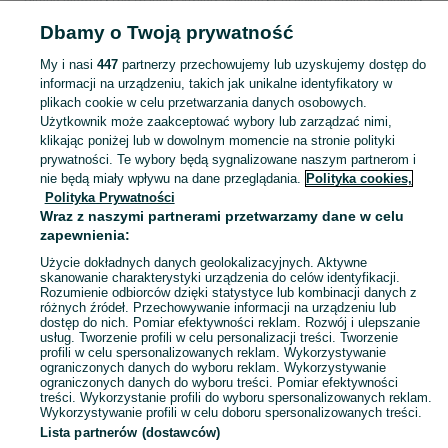
Pozostałe Artykuły szkolne - Mazowieckie
Pozostałe Artykuły szkolne -
Dbamy o Twoją prywatność
Piaseczno
My i nasi
447
partnerzy przechowujemy lub uzyskujemy dostęp do
informacji na urządzeniu, takich jak unikalne identyfikatory w
KATEGORIA
plikach cookie w celu przetwarzania danych osobowych.
Użytkownik może zaakceptować wybory lub zarządzać nimi,
bidon szkolny
,
worek na obuwie
,
śniadaniówka szkolna
Zobacz Więc
klikając poniżej lub w dowolnym momencie na stronie polityki
prywatności. Te wybory będą sygnalizowane naszym partnerom i
nie będą miały wpływu na dane przeglądania.
Polityka cookies,
Mapa kategorii
Polityka Prywatności
Mapa miejscowości
Wraz z naszymi partnerami przetwarzamy dane w celu
zapewnienia:
Mapa ministron
Użycie dokładnych danych geolokalizacyjnych. Aktywne
Popularne wyszukiwania
skanowanie charakterystyki urządzenia do celów identyfikacji.
Rozumienie odbiorców dzięki statystyce lub kombinacji danych z
różnych źródeł. Przechowywanie informacji na urządzeniu lub
dostęp do nich. Pomiar efektywności reklam. Rozwój i ulepszanie
usług. Tworzenie profili w celu personalizacji treści. Tworzenie
profili w celu spersonalizowanych reklam. Wykorzystywanie
ograniczonych danych do wyboru reklam. Wykorzystywanie
ograniczonych danych do wyboru treści. Pomiar efektywności
treści. Wykorzystanie profili do wyboru spersonalizowanych reklam.
Wykorzystywanie profili w celu doboru spersonalizowanych treści.
Lista partnerów (dostawców)