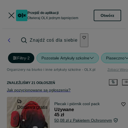
Przejdź do aplikacji
Otwórz
Otwieraj OLX jednym tapnięciem
Znajdź coś dla siebie
Filtry
·
2
Pozostałe Artykuły szkolne
Piaseczno
Organizery na biurko i inne artykuły szkolne - OLX.pl
Zobacz Więc
ZNALEŹLIŚMY 21 OGŁOSZEŃ
Jak pozycjonowane są ogłoszenia?
Plecak i piórnik cool pack
Dostawa gratis
Używane
45 zł
50,08 zł z Pakietem Ochronnym