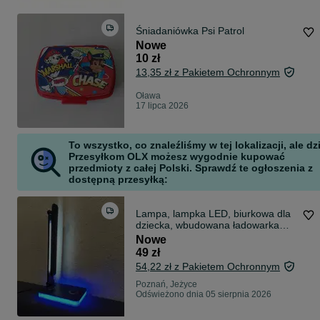
Śniadaniówka Psi Patrol
Nowe
10 zł
13,35 zł z Pakietem Ochronnym
Oława
17 lipca 2026
To wszystko, co znaleźliśmy w tej lokalizacji, ale dz
Przesyłkom OLX możesz wygodnie kupować
przedmioty z całej Polski. Sprawdź te ogłoszenia z
dostępną przesyłką:
Lampa, lampka LED, biurkowa dla
dziecka, wbudowana ładowarka
USB, biurowa do pracy ściemniana
Nowe
dotykowa Faber
49 zł
54,22 zł z Pakietem Ochronnym
Poznań, Jeżyce
Odświeżono dnia 05 sierpnia 2026