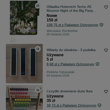
Okładka Hobonichi Techo A5
Moomin Night of the Big Party
rozmiar Cousin – Tylko okładka
Nowe
150 zł
158,75 zł z Pakietem Ochronnym
Warszawa, Rembertów
05 sierpnia 2026
Wkłady do ołówków - 3 pudełka.
Używane
5 zł
8,68 zł z Pakietem Ochronnym
Piotrków Trybunalski
04 sierpnia 2026
Liczydło drewniane duże Ikea
Używane
35 zł
39,73 zł z Pakietem Ochronnym