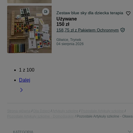
Zestaw blue sky dla dziecka terapia
Używane
150 zł
158,75 zł z Pakietem Ochronnym
Gliwice, Trynek
04 sierpnia 2026
1
z
100
Dalej
Strona główna
Dla Dzieci
Artykuły szkolne
Pozostałe Artykuły szkolne
Pozostałe Artykuły szkolne - Dolnośląskie
Pozostałe Artykuły szkolne - Oława
KATEGORIA