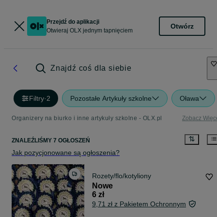
Przejdź do aplikacji
Otwórz
Otwieraj OLX jednym tapnięciem
Znajdź coś dla siebie
Filtry
·
2
Pozostałe Artykuły szkolne
Oława
Organizery na biurko i inne artykuły szkolne - OLX.pl
Zobacz Więc
ZNALEŹLIŚMY 7 OGŁOSZEŃ
Jak pozycjonowane są ogłoszenia?
Rozety/flo/kotyliony
Nowe
6 zł
9,71 zł z Pakietem Ochronnym