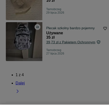
10 zł
Tarnobrzeg
29 lipca 2026
Plecak szkolny bardzo pojemny
Używane
35 zł
39,73 zł z Pakietem Ochronnym
Tarnobrzeg
27 lipca 2026
1
z
4
Dalej
Strona główna
Dla Dzieci
Artykuły szkolne
Plecaki szkolne
Plecaki szkoln