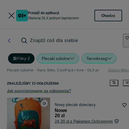
Przejdź do aplikacji
Otwórz
Otwieraj OLX jednym tapnięciem
Znajdź coś dla siebie
Filtry
·
2
Plecaki szkolne
Tarnobrzeg
Plecaki szkolne - Vans, Nike, CoolPack i inne - OLX.pl
Zobacz Więc
ZNALEŹLIŚMY 33 OGŁOSZENIA
Jak pozycjonowane są ogłoszenia?
Nowy plecak dziecięcy
Nowe
20 zł
24,20 zł z Pakietem Ochronnym