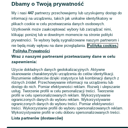
Dbamy o Twoją prywatność
- Podkarpackie
Plecaki szkolne - Tarnobrzeg
My i nasi
447
partnerzy przechowujemy lub uzyskujemy dostęp do
informacji na urządzeniu, takich jak unikalne identyfikatory w
KATEGORIA
plikach cookie w celu przetwarzania danych osobowych.
Użytkownik może zaakceptować wybory lub zarządzać nimi,
bidon szkolny
,
worek na obuwie
,
śniadaniówka szkolna
Zobacz Więc
klikając poniżej lub w dowolnym momencie na stronie polityki
prywatności. Te wybory będą sygnalizowane naszym partnerom i
nie będą miały wpływu na dane przeglądania.
Polityka cookies,
Mapa kategorii
Polityka Prywatności
Mapa miejscowości
Wraz z naszymi partnerami przetwarzamy dane w celu
zapewnienia:
Mapa ministron
Użycie dokładnych danych geolokalizacyjnych. Aktywne
Popularne wyszukiwania
skanowanie charakterystyki urządzenia do celów identyfikacji.
Rozumienie odbiorców dzięki statystyce lub kombinacji danych z
różnych źródeł. Przechowywanie informacji na urządzeniu lub
dostęp do nich. Pomiar efektywności reklam. Rozwój i ulepszanie
usług. Tworzenie profili w celu personalizacji treści. Tworzenie
profili w celu spersonalizowanych reklam. Wykorzystywanie
ograniczonych danych do wyboru reklam. Wykorzystywanie
ograniczonych danych do wyboru treści. Pomiar efektywności
treści. Wykorzystanie profili do wyboru spersonalizowanych reklam.
Wykorzystywanie profili w celu doboru spersonalizowanych treści.
Lista partnerów (dostawców)