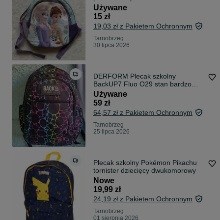
Używane
15 zł
19,03 zł z Pakietem Ochronnym
Tarnobrzeg
30 lipca 2026
DERFORM Plecak szkolny
BackUP7 Fluo O29 stan bardzo
dobry! Piórnik gratis!
Używane
59 zł
64,57 zł z Pakietem Ochronnym
Tarnobrzeg
25 lipca 2026
Plecak szkolny Pokémon Pikachu
tornister dziecięcy dwukomorowy
Nowe
19,99 zł
24,19 zł z Pakietem Ochronnym
Tarnobrzeg
01 sierpnia 2026